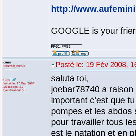
http://www.aufemin
GOOGLE is your frie
_________________
PFG1, PFG2
cans
Posté le: 19 Fév 2008, 1
Nouvelle recrue
salutà toi,
Sexe:
Inscrit le: 15 Fév 2008
joebar78740 a raison 
Messages: 21
Localisation: 58
important c'est que t
pompes et les abdos 
pour travailler tous 
est le natation et en 