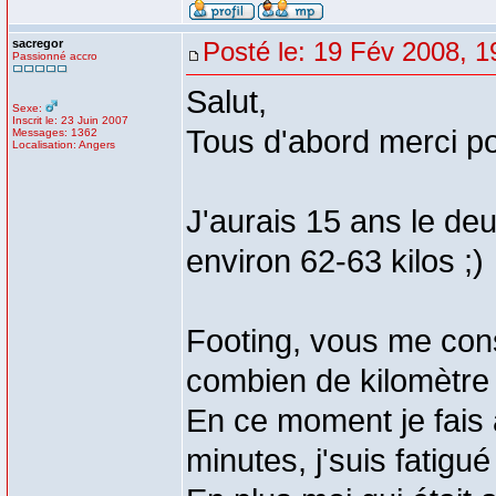
sacregor
Posté le: 19 Fév 2008, 1
Passionné accro
Salut,
Sexe:
Inscrit le: 23 Juin 2007
Tous d'abord merci po
Messages: 1362
Localisation: Angers
J'aurais 15 ans le d
environ 62-63 kilos ;)
Footing, vous me con
combien de kilomètre
En ce moment je fais 
minutes, j'suis fatigué