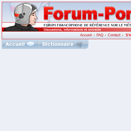
Accueil
FAQ
Contact
S'i
•
•
•