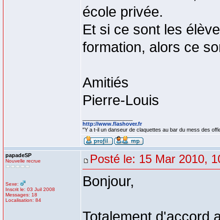
école privée.
Et si ce sont les élève
formation, alors ce s
Amitiés
Pierre-Louis
_________________
http://www.flashover.fr
"Y a t-il un danseur de claquettes au bar du mess des off
papadeSP
Posté le: 15 Mar 2010, 1
Nouvelle recrue
Bonjour,
Sexe:
Inscrit le: 03 Juil 2008
Messages: 18
Localisation: 84
Totalement d'accord a