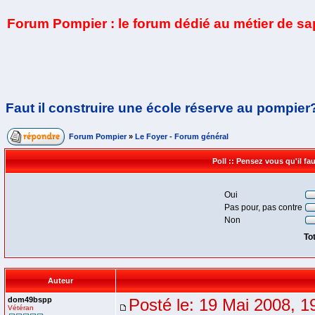
Forum Pompier : le forum dédié au métier de s
Faut il construire une école réserve au pompier
Forum Pompier
»
Le Foyer - Forum général
Poll :: Pensez vous qu'il f
Oui
Pas pour, pas contre
Non
To
Auteur
dom49bspp
Posté le: 19 Mai 2008, 1
Vétéran