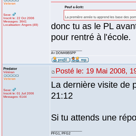
Peuf a écrit:
Sexe:
La première année tu apprend les base des po
Inscrit le: 22 Oct 2006
Messages: 3641
donc tu as le PL avant
Localisation: Angers (49)
pour rentré à l'école.
_________________
A+ DOM49BSPP
Predator
Posté le: 19 Mai 2008, 1
Vétéran
La dernière visite de 
Sexe:
21:12
Inscrit le: 01 Juil 2006
Messages: 6144
Si tu attends une rép
_________________
PFG1, PFG2