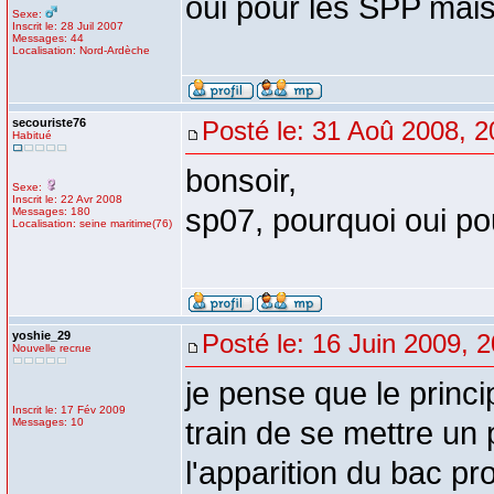
oui pour les SPP mais
Sexe:
Inscrit le: 28 Juil 2007
Messages: 44
Localisation: Nord-Ardèche
secouriste76
Posté le: 31 Aoû 2008, 2
Habitué
bonsoir,
Sexe:
Inscrit le: 22 Avr 2008
sp07, pourquoi oui po
Messages: 180
Localisation: seine maritime(76)
yoshie_29
Posté le: 16 Juin 2009, 
Nouvelle recrue
je pense que le princ
Inscrit le: 17 Fév 2009
Messages: 10
train de se mettre un
l'apparition du bac pr