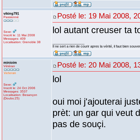
viking791
Posté le: 19 Mai 2008, 2
Passionné
lol autant creuser ta t
Sexe:
Inscrit le: 11 Mai 2008
Messages: 409
Localisation: Grenoble 38
_________________
Il ne sert a rien de courir apres la vérité, il faut bien souven
minioim
Posté le: 20 Mai 2008, 1
Vétéran
lol
Sexe:
Inscrit le: 24 Oct 2006
Messages: 3537
Localisation: Besançon
(Doubs:25)
oui moi j'ajouterai ju
prèt: un gar qui veut d
pas de souçi.