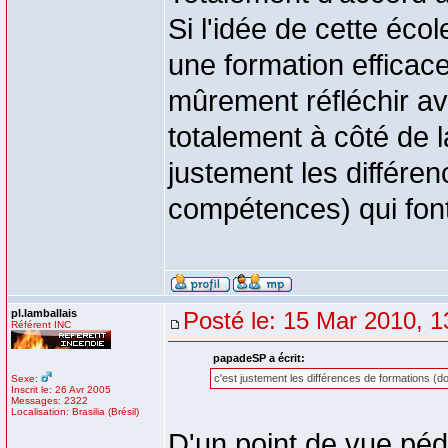
Si l'idée de cette éco
une formation efficac
mûrement réfléchir av
totalement à côté de l
justement les différe
compétences) qui font
pl.lamballais
Posté le: 15 Mar 2010, 1
Référent INC
papadeSP a écrit:
c'est justement les différences de formations (d
Sexe:
Inscrit le: 26 Avr 2005
Messages: 2322
Localisation: Brasilia (Brésil)
D'un point de vue péd