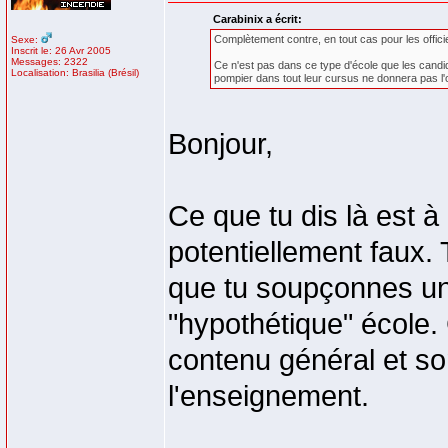
Carabinix a écrit:
Complètement contre, en tout cas pour les offici
Sexe:
Inscrit le: 26 Avr 2005
Messages: 2322
Ce n'est pas dans ce type d'école que les candid
Localisation: Brasilia (Brésil)
pompier dans tout leur cursus ne donnera pas l'o
Bonjour,
Ce que tu dis là est à 
potentiellement faux. 
que tu soupçonnes un
"hypothétique" école. 
contenu général et son
l'enseignement.