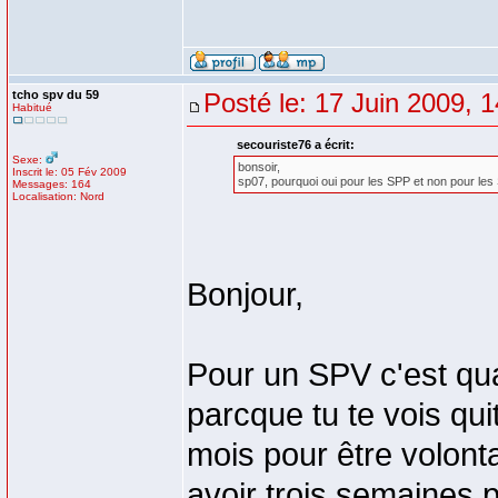
tcho spv du 59
Posté le: 17 Juin 2009, 
Habitué
secouriste76 a écrit:
Sexe:
bonsoir,
Inscrit le: 05 Fév 2009
sp07, pourquoi oui pour les SPP et non pour les
Messages: 164
Localisation: Nord
Bonjour,
Pour un SPV c'est qua
parcque tu te vois qu
mois pour être volont
avoir trois semaines po