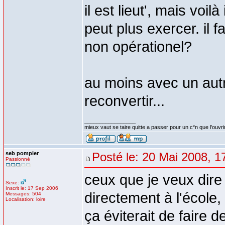
il est lieut', mais voil
peut plus exercer. il 
non opérationel?
au moins avec un autr
reconvertir...
_________________
mieux vaut se taire quitte a passer pour un c*n que l'ouvri
seb pompier
Posté le: 20 Mai 2008, 1
Passionné
ceux que je veux dire 
Sexe:
Inscrit le: 17 Sep 2006
directement à l'école
Messages: 504
Localisation: loire
ça éviterait de faire