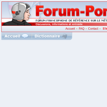
Accueil
FAQ
Contact
S'i
•
•
•