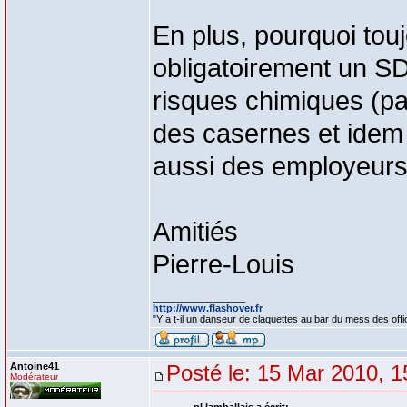
En plus, pourquoi tou
obligatoirement un S
risques chimiques (p
des casernes et idem 
aussi des employeurs 
Amitiés
Pierre-Louis
_________________
http://www.flashover.fr
"Y a t-il un danseur de claquettes au bar du mess des off
Antoine41
Posté le: 15 Mar 2010, 1
Modérateur