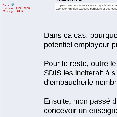
pl.lamballais a écrit:
En plus, pourquoi toujours se dire que le futur
Sexe:
Inscrit le: 17 Fév 2006
exemple) ont des sapeurs-pompiers et des caser
Messages: 4396
Dans ca cas, pourquo
potentiel employeur pr
Pour le reste, outre le 
SDIS les inciterait à 
d'embaucherle nombre 
Ensuite, mon passé de 
concevoir un enseigne