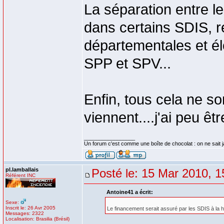
La séparation entre 
dans certains SDIS, re
départementales et él
SPP et SPV...
Enfin, tous cela ne 
viennent....j'ai peu êtr
_________________
Un forum c'est comme une boîte de chocolat : on ne sait 
pl.lamballais
Posté le: 15 Mar 2010, 1
Référent INC
Antoine41 a écrit:
Sexe:
Inscrit le: 26 Avr 2005
Le financement serait assuré par les SDIS à la
Messages: 2322
Localisation: Brasilia (Brésil)