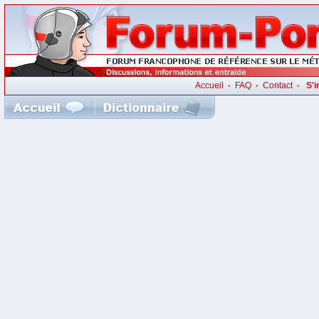
Accueil
FAQ
Contact
S'i
•
•
•