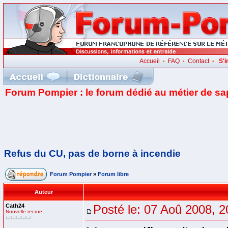
Accueil
FAQ
Contact
S'i
•
•
•
Forum Pompier : le forum dédié au métier de s
Refus du CU, pas de borne à incendie
Forum Pompier
»
Forum libre
Auteur
Cath24
Posté le: 07 Aoû 2008, 2
Nouvelle recrue