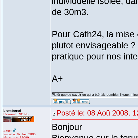
individuelle isolée, 
de 30m3.
Pour Cath24, la mise 
plutot envisageable ? c
pratique pour nos int
A+
_________________
Plutôt que de savoir ce qui a été fait, combien il vaux mieux
brembored
Posté le: 08 Aoû 2008, 1
Référent ENGINS
Bonjour
Sexe:
Inscrit le: 07 Juin 2005
Messages: 12099