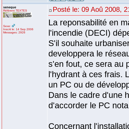
seneque
Posté le: 09 Aoû 2008, 2
Référent TEXTES
La reponsabilité en m
Sexe:
Inscrit le: 14 Sep 2006
l'incendie (DECI) dép
Messages: 2926
S'il souhaite urbanis
developpera le réseau 
s'en fout, ce sera au p
l'hydrant à ces frais.
un PC ou de développ
Dans le cadre d'une ha
d'accorder le PC notam
Concernant l'installat