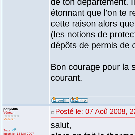
de ton département. I
étonnant que l'on te r
cette raison alors que
(les notions de protec
dépôts de permis de c
Bon courage pour la su
courant.
potpot06
Posté le: 07 Aoû 2008, 2
Vétéran
salut,
Sexe:
Inscrit le: 13 Mai 2007