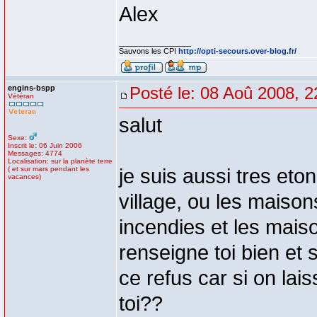
Alex
_________________
Sauvons les CPI
http://opti-secours.over-blog.fr/
engins-bspp
Posté le: 08 Aoû 2008, 2
Vétéran
salut
Sexe:
Inscrit le: 06 Juin 2006
Messages: 4774
Localisation: sur la planète terre
( et sur mars pendant les
je suis aussi tres eto
vacances)
village, ou les maiso
incendies et les mai
renseigne toi bien et 
ce refus car si on lais
toi??