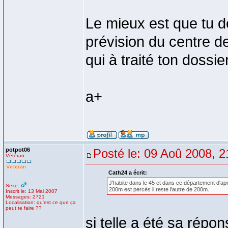
Le mieux est que tu 
prévision du centre d
qui à traité ton dossier
a+
potpot06
Posté le: 09 Aoû 2008, 2
Vétéran
Cath24 a écrit:
J'habite dans le 45 et dans ce département d'aprè
Sexe:
200m est percés il reste l'autre de 200m.
Inscrit le: 13 Mai 2007
Messages: 2721
Localisation: qu'est ce que ça
peut te faire ??
si telle a été sa répon