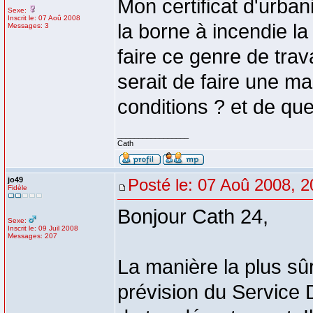
Mon certificat d'urban
Sexe:
Inscrit le: 07 Aoû 2008
la borne à incendie l
Messages: 3
faire ce genre de tra
serait de faire une marr
conditions ? et de quel
_________________
Cath
jo49
Posté le: 07 Aoû 2008, 2
Fidèle
Bonjour Cath 24,
Sexe:
Inscrit le: 09 Juil 2008
Messages: 207
La manière la plus sûr
prévision du Service 