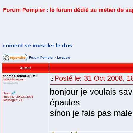
Forum Pompier : le forum dédié au métier de s
coment se muscler le dos
Forum Pompier
»
Le sport
Auteur
thomas-soldat-du-feu
Posté le: 31 Oct 2008, 1
Nouvelle recrue
bonjour je voulais sav
Sexe:
Inscrit le: 29 Oct 2008
épaules
Messages: 21
sinon je fais pas male