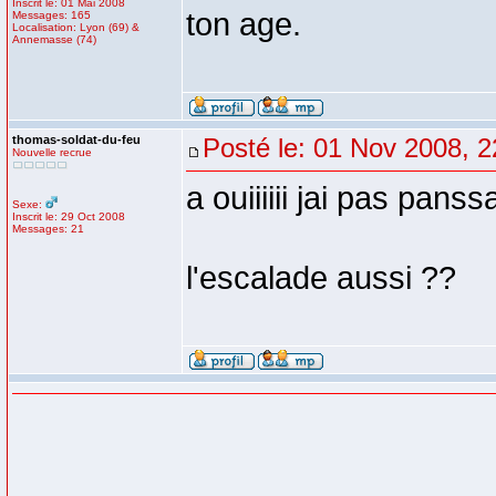
Inscrit le: 01 Mai 2008
ton age.
Messages: 165
Localisation: Lyon (69) &
Annemasse (74)
thomas-soldat-du-feu
Posté le: 01 Nov 2008, 2
Nouvelle recrue
a ouiiiiii jai pas panssa
Sexe:
Inscrit le: 29 Oct 2008
Messages: 21
l'escalade aussi ??