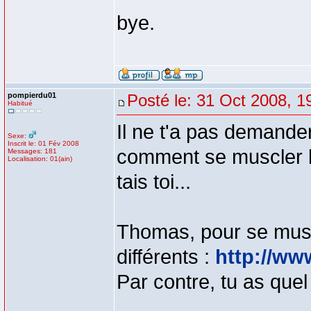
bye.
pompierdu01
Posté le: 31 Oct 2008, 1
Habitué
Il ne t'a pas demander
Sexe:
Inscrit le: 01 Fév 2008
comment se muscler le
Messages: 181
Localisation: 01(ain)
tais toi...
Thomas, pour se muscl
différents :
http://ww
Par contre, tu as que