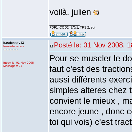
voilà. julien
_________________
FDF1; COD2; SAV1; TRS 2; sgt
bastienspv13
Posté le: 01 Nov 2008, 1
Nouvelle recrue
Pour se muscler le dos
Inscrit le: 01 Nov 2008
Messages: 27
faut c'est des traction
aussi différents exerc
simples alteres chez to
convient le mieux , ma
encore jeune , donc ce
toi qui vois) c'est tr