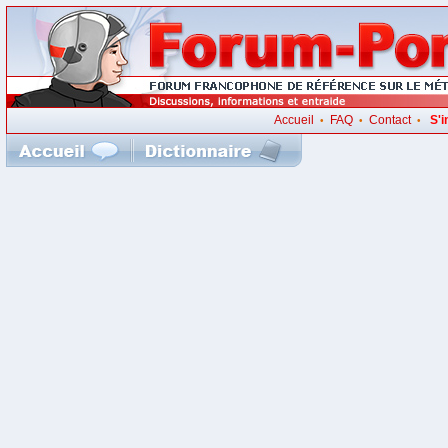
Accueil
FAQ
Contact
S'i
•
•
•