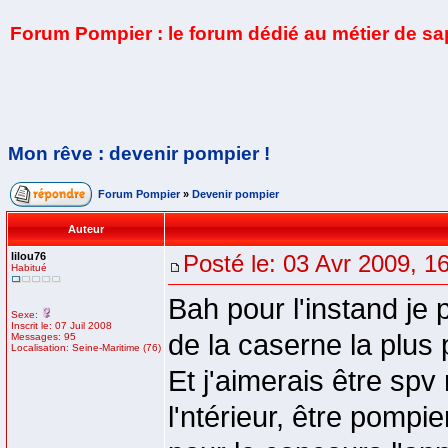
Forum Pompier : le forum dédié au métier de s
Mon rêve : devenir pompier !
Forum Pompier
»
Devenir pompier
Auteur
lilou76
Posté le: 03 Avr 2009, 1
Habitué
Bah pour l'instand je p
Sexe:
Inscrit le: 07 Juil 2008
de la caserne la plus 
Messages: 95
Localisation: Seine-Maritime (76)
Et j'aimerais être spv
l'ntérieur, être pompi