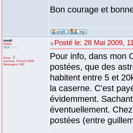
Bon courage et bonne 
sevali
Posté le: 28 Mai 2009, 1
Fidèle
Pour info, dans mon C
Sexe:
Inscrit le: 03 Aoû 2008
postées, que des astre
Messages: 240
habitent entre 5 et 20
la caserne. C'est pay
évidemment. Sachant 
éventuellement. Chez 
postées (entre guilleme