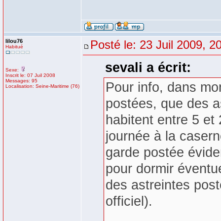
lilou76
Posté le: 23 Juil 2009, 2
Habitué
sevali a écrit:
Sexe:
Inscrit le: 07 Juil 2008
Messages: 95
Pour info, dans mon
Localisation: Seine-Maritime (76)
postées, que des as
habitent entre 5 et
journée à la casern
garde postée évide
pour dormir éventu
des astreintes post
officiel).