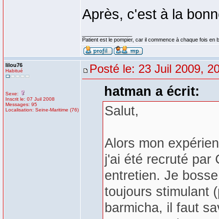
Après, c'est à la bonn
_________________
Patient est le pompier, car il commence à chaque fois en b
lilou76
Posté le: 23 Juil 2009, 2
Habitué
hatman a écrit:
Sexe:
Inscrit le: 07 Juil 2008
Messages: 95
Salut,
Localisation: Seine-Maritime (76)
Alors mon expérien
j'ai été recruté par
entretien. Je boss
toujours stimulant 
barmicha, il faut s