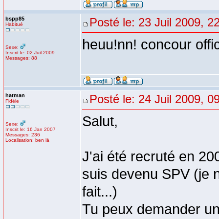
bspp85
Posté le: 23 Juil 2009, 2
Habitué
heuu!nn! concour offi
Sexe:
Inscrit le: 02 Juil 2009
Messages: 88
hatman
Posté le: 24 Juil 2009, 0
Fidèle
Salut,
Sexe:
Inscrit le: 16 Jan 2007
Messages: 236
Localisation: ben là
J'ai été recruté en 20
suis devenu SPV (je n
fait...)
Tu peux demander un l