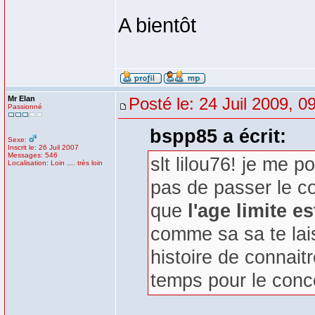
A bientôt
Mr Elan
Posté le: 24 Juil 2009, 0
Passionné
bspp85 a écrit:
Sexe:
Inscrit le: 26 Juil 2007
Messages: 546
slt lilou76! je me 
Localisation: Loin .... très loin
pas de passer le co
que
l'age limite e
comme sa sa te lais
histoire de connait
temps pour le conc