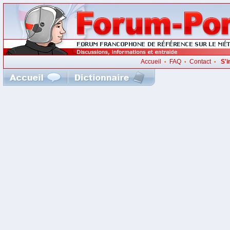
Accueil
FAQ
Contact
S'i
•
•
•