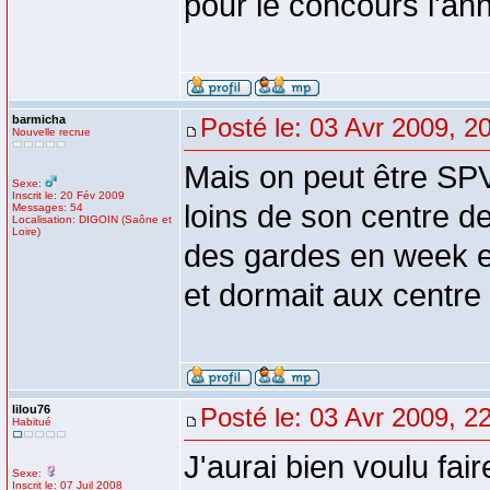
pour le concours l'an
barmicha
Posté le: 03 Avr 2009, 2
Nouvelle recrue
Mais on peut être SPV
Sexe:
Inscrit le: 20 Fév 2009
loins de son centre d
Messages: 54
Localisation: DIGOIN (Saône et
Loire)
des gardes en week en
et dormait aux centre e
lilou76
Posté le: 03 Avr 2009, 2
Habitué
J'aurai bien voulu fai
Sexe:
Inscrit le: 07 Juil 2008