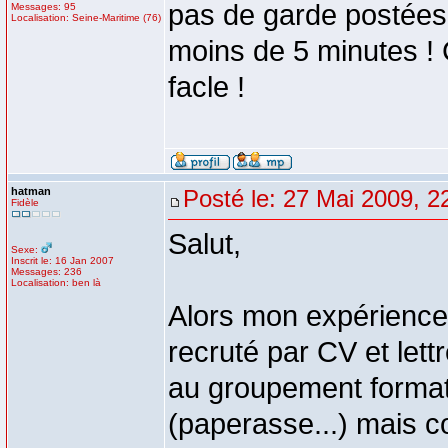
pas de garde postées,
Messages: 95
Localisation: Seine-Maritime (76)
moins de 5 minutes ! 
facle !
hatman
Posté le: 27 Mai 2009, 2
Fidèle
Salut,
Sexe:
Inscrit le: 16 Jan 2007
Messages: 236
Localisation: ben là
Alors mon expérience 
recruté par CV et lett
au groupement formati
(paperasse...) mais c