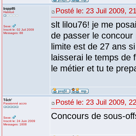
bspp85
Posté le: 23 Juil 2009, 2
Habitué
slt lilou76! je me pos
Sexe:
Inscrit le: 02 Juil 2009
de passer le concour 
Messages: 88
limite est de 27 ans 
laisserai le temps de f
le métier et tu te pr
Téch'
Posté le: 23 Juil 2009, 2
Passionné accro
Concours de sous-off
Sexe:
Inscrit le: 24 Juin 2009
Messages: 1608