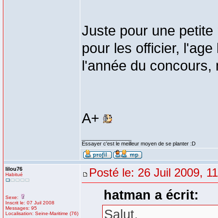
Juste pour une petite r
pour les officier, l'ag
l'année du concours, 
A+
_________________
Essayer c'est le meilleur moyen de se planter :D
lilou76
Posté le: 26 Juil 2009, 1
Habitué
hatman a écrit:
Sexe:
Inscrit le: 07 Juil 2008
Messages: 95
Salut,
Localisation: Seine-Maritime (76)