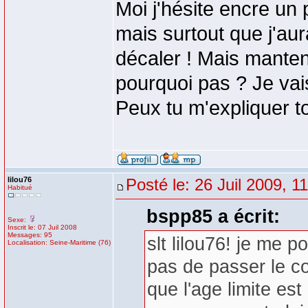
Moi j'hésite encre un 
mais surtout que j'au
décaler ! Mais mante
pourquoi pas ? Je vais
Peux tu m'expliquer t
lilou76
Posté le: 26 Juil 2009, 1
Habitué
bspp85 a écrit:
Sexe:
Inscrit le: 07 Juil 2008
Messages: 95
slt lilou76! je me 
Localisation: Seine-Maritime (76)
pas de passer le co
que l'age limite es