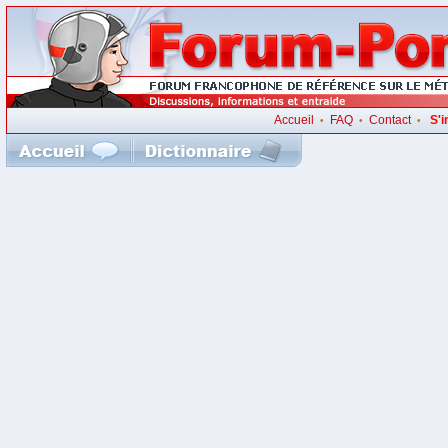
Accueil
FAQ
Contact
S'i
•
•
•