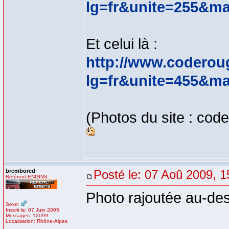
lg=fr&unite=255&ma
Et celui là :
http://www.coderou
lg=fr&unite=455&ma
(Photos du site : co
brembored
Posté le: 07 Aoû 2009, 1
Référent ENGINS
Photo rajoutée au-de
Sexe:
Inscrit le: 07 Juin 2005
Messages: 12099
Localisation: Rhône-Alpes