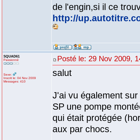
de l'engin,si il ce tro
http://up.autotitre
SQUAD61
Posté le: 29 Nov 2009, 1
Passionné
salut
Sexe:
Inscrit le: 04 Nov 2009
Messages: 410
J'ai vu également sur
SP une pompe montée à
qui était protégée (ho
aux par chocs.