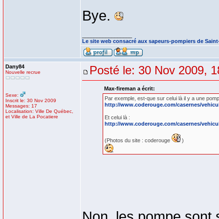
Bye.
_________________
Le site web consacré aux sapeurs-pompiers de Sain
Dany84
Posté le: 30 Nov 2009, 1
Nouvelle recrue
Max-fireman a écrit:
Sexe:
Par exemple, est-que sur celui là il y a une pomp
Inscrit le: 30 Nov 2009
http://www.coderouge.com/casernes/vehicu
Messages: 17
Localisation: Ville De Québec,
et Ville de La Pocatiere
Et celui là :
http://www.coderouge.com/casernes/vehicu
(Photos du site : coderouge
)
Non, les pompe sont s