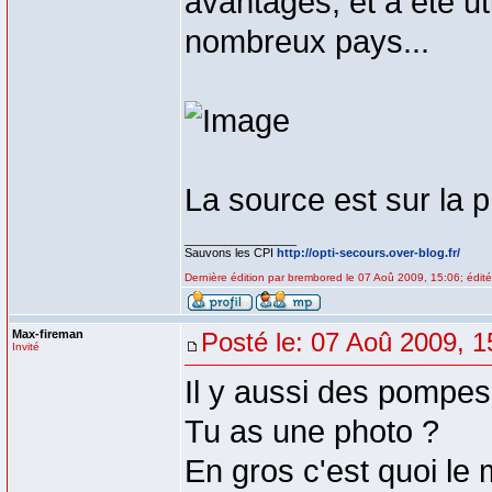
avantages, et a été u
nombreux pays...
La source est sur la p
_________________
Sauvons les CPI
http://opti-secours.over-blog.fr/
Dernière édition par brembored le 07 Aoû 2009, 15:06; édité 
Max-fireman
Posté le: 07 Aoû 2009, 1
Invité
Il y aussi des pompes
Tu as une photo ?
En gros c'est quoi le 