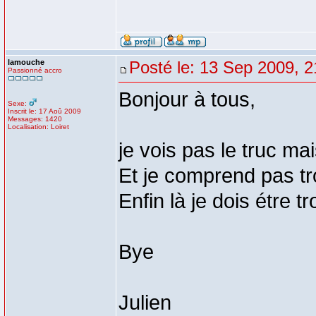
lamouche
Posté le: 13 Sep 2009, 2
Passionné accro
Bonjour à tous,
Sexe:
Inscrit le: 17 Aoû 2009
Messages: 1420
Localisation: Loiret
je vois pas le truc ma
Et je comprend pas tro
Enfin là je dois étre 
Bye
Julien