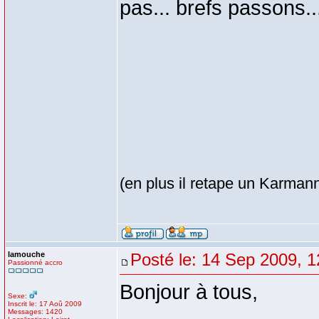
pas... brefs passons..
(en plus il retape un Karman
lamouche
Posté le: 14 Sep 2009, 1
Passionné accro
Bonjour à tous,
Sexe:
Inscrit le: 17 Aoû 2009
Messages: 1420