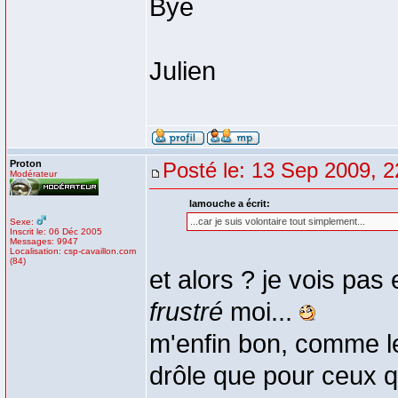
Bye
Julien
Proton
Posté le: 13 Sep 2009, 2
Modérateur
lamouche a écrit:
...car je suis volontaire tout simplement...
Sexe:
Inscrit le: 06 Déc 2005
Messages: 9947
Localisation: csp-cavaillon.com
(84)
et alors ? je vois pas 
frustré
moi...
m'enfin bon, comme le
drôle que pour ceux 