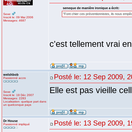
seneque de manière ironique a écrit:
"Font chier ces préventionnistes, ils nous empêc
Sexe:
Inscrit le: 09 Mai 2006
Messages: 4687
c'est tellement vrai e
welshbob
Posté le: 12 Sep 2009, 2
Passionné accro
Elle est pas vieille cel
Sexe:
Inscrit le: 19 Déc 2007
Messages: 2283
Localisation: quelque part dans
un quelconque pays
Dr House
Posté le: 13 Sep 2009, 1
Passionné impliqué