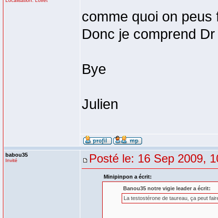
Localisation: Loiret
comme quoi on peus f
Donc je comprend Dr
Bye
Julien
babou35
Posté le: 16 Sep 2009, 1
Invité
Minipinpon a écrit:
Banou35 notre vigie leader a écrit:
La testostérone de taureau, ça peut fair