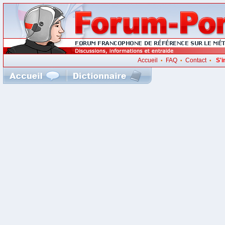
Accueil
FAQ
Contact
S'i
•
•
•