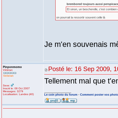
brembored toujours aussi perspicac
Et sinon, un bescherelle, c'est combien
on pourrait la ressortir souvent celle là
Je m'en souvenais mê
Pinponmomo
Posté le: 16 Sep 2009, 1
Vétéran
Tellement mal que t'e
Sexe:
Inscrit le: 08 Oct 2007
Messages: 3279
_________________
Localisation: Landes (40)
Le coin photo du forum
-
Comment poster vos phot