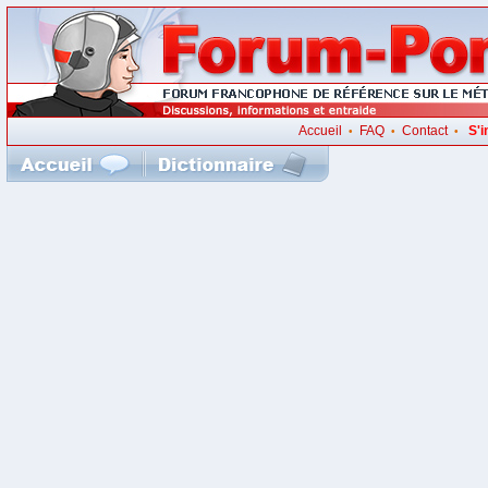
Accueil
FAQ
Contact
S'i
•
•
•