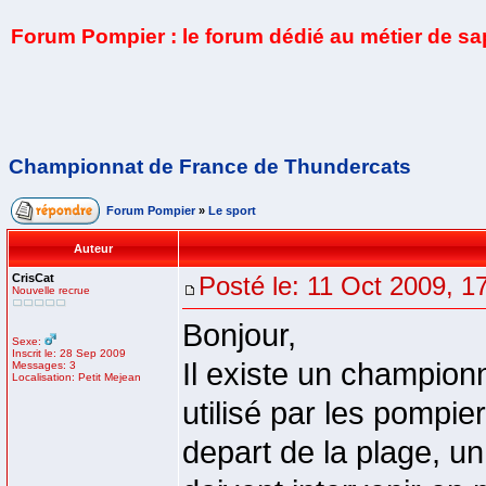
Forum Pompier : le forum dédié au métier de s
Championnat de France de Thundercats
Forum Pompier
»
Le sport
Auteur
CrisCat
Posté le: 11 Oct 2009, 1
Nouvelle recrue
Bonjour,
Sexe:
Inscrit le: 28 Sep 2009
Il existe un champion
Messages: 3
Localisation: Petit Mejean
utilisé par les pompie
depart de la plage, u