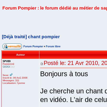
Forum Pompier : le forum dédié au métier de s
[Déjà traité] chant pompier
Forum Pompier
»
Forum libre
Auteur
SPV89
Posté le: 21 Avr 2010, 2
Passionné
Bonjours à tous
Sexe:
Inscrit le: 06 Aoû 2008
Messages: 311
Localisation: l'yonne
Je cherche un chant 
en vidéo. L'air de cel