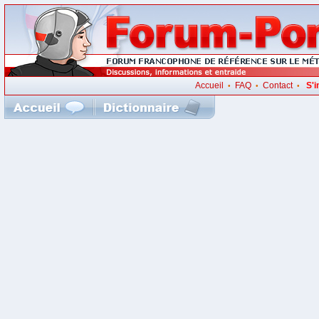
Accueil
FAQ
Contact
S'i
•
•
•