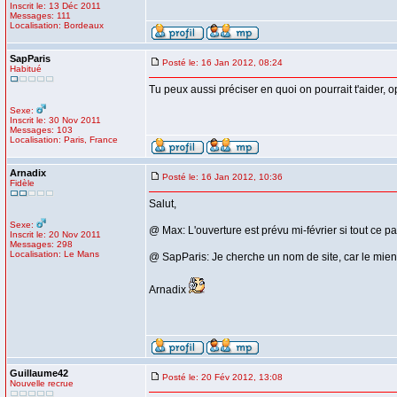
Inscrit le: 13 Déc 2011
Messages: 111
Localisation: Bordeaux
SapParis
Posté le: 16 Jan 2012, 08:24
Habitué
Tu peux aussi préciser en quoi on pourrait t'aider, o
Sexe:
Inscrit le: 30 Nov 2011
Messages: 103
Localisation: Paris, France
Arnadix
Posté le: 16 Jan 2012, 10:36
Fidèle
Salut,
Sexe:
@ Max: L'ouverture est prévu mi-février si tout ce pa
Inscrit le: 20 Nov 2011
Messages: 298
Localisation: Le Mans
@ SapParis: Je cherche un nom de site, car le mien,
Arnadix
Guillaume42
Posté le: 20 Fév 2012, 13:08
Nouvelle recrue