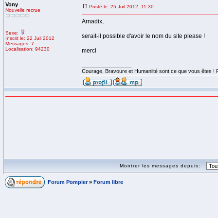
Vony
Posté le: 25 Juil 2012, 11:30
Nouvelle recrue
Arnadix,
Sexe:
serait-il possible d'avoir le nom du site please !
Inscrit le: 22 Juil 2012
Messages: 7
Localisation: 94230
merci
_________________
Courage, Bravoure et Humaniité sont ce que vous ête
Montrer les messages depuis:
Forum Pompier
»
Forum libre