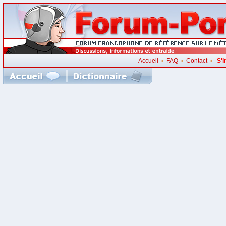
Accueil
FAQ
Contact
S'i
•
•
•