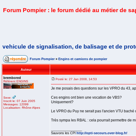
Forum Pompier : le forum dédié au métier de s
vehicule de signalisation, de balisage et de prote
Forum Pompier
»
Engins et camions de pompier
Auteur
brembored
Posté le: 27 Jan 2008, 14:53
Référent ENGINS
Je me posais des questions sur les VPRO du 43, a
Ces engins ont bien une vocation de VBS?
Sexe:
Inscrit le: 07 Juin 2005
Uniquement?
Messages: 12099
Localisation: Rhône-Alpes
Le VPRO du Puy ne serait pas l'ancien VTU baché 
Très sympa les RBAL : cela pourrait permettre de mi
_________________
Sauvons les CPI
http://opti-secours.over-blog.fr/