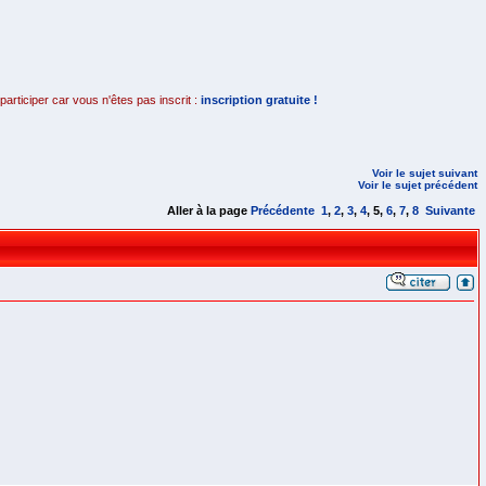
rticiper car vous n'êtes pas inscrit :
inscription gratuite !
Voir le sujet suivant
Voir le sujet précédent
Aller à la page
Précédente
1
,
2
,
3
,
4
,
5
,
6
,
7
,
8
Suivante