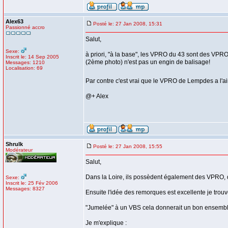
Alex63
Posté le: 27 Jan 2008, 15:31
Passionné accro
Salut,
Sexe:
à priori, "à la base", les VPRO du 43 sont des VPRO
Inscrit le: 14 Sep 2005
(2ème photo) n'est pas un engin de balisage!
Messages: 1210
Localisation: 69
Par contre c'est vrai que le VPRO de Lempdes a l'air
@+ Alex
Shrulk
Posté le: 27 Jan 2008, 15:55
Modérateur
Salut,
Dans la Loire, ils possèdent également des VPRO, 
Sexe:
Inscrit le: 25 Fév 2006
Messages: 8327
Ensuite l'idée des remorques est excellente je trouv
"Jumelée" à un VBS cela donnerait un bon ensemble
Je m'explique :