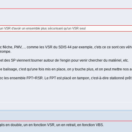
 un VSR d'avoir un ensemble plus sécurisant qu'un VSR seul
 flèche, PMV, ... comme les VSR du SDIS 44 par exemple, c'ets ce ce sont ces véhi
 trompe.
et des SP viennent tourner autour de l'engin pour venir chercher du matériel, etc.
balisage, c'est qu'une fois mis en place, on y touche plus, et on peut mettre nos au
ec les ensemble FPT+RSR. Le FPT est placé en tampon, c'est-à-dire stationné prêt d
és en double, un en fonction VSR, un en retrait, en fonction VBS.