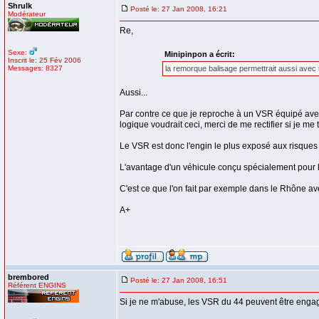
Shrulk
Posté le: 27 Jan 2008, 16:21
Modérateur
Re,
Sexe:
Minipinpon a écrit:
Inscrit le: 25 Fév 2006
Messages: 8327
la remorque balisage permettrait aussi avec
Aussi...
Par contre ce que je reproche à un VSR équipé avec
logique voudrait ceci, merci de me rectifier si je me
Le VSR est donc l'engin le plus exposé aux risques 
L'avantage d'un véhicule conçu spécialement pour le 
C'est ce que l'on fait par exemple dans le Rhône av
A+
brembored
Posté le: 27 Jan 2008, 16:51
Référent ENGINS
Si je ne m'abuse, les VSR du 44 peuvent être engag