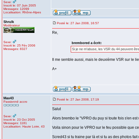
Sexe:
Inscrit le: 07 Juin 2005
Messages: 12099
Localisation: Rhône-Alpes
Shrulk
Posté le: 27 Jan 2008, 16:57
Modérateur
Re,
Sexe:
brembored a écrit:
Inscrit le: 25 Fév 2006
Messages: 8327
Si je ne m'abuse, les VSR du 44 peuvent être
Il me semble aussi, mais le deuxième VSR sur le li
A+
Max43
Posté le: 27 Jan 2008, 17:19
Passionné accro
Salut
Sexe:
Alors brembo le "VPRO du puy si toute fois s'en est
Inscrit le: 23 Oct 2005
Messages: 1181
Localisation: Haute Loire, 43
Voila sinon pour le VPRO sur le feu possible que ce 
Scred43 si tu traine par là et si tu as des photos fait