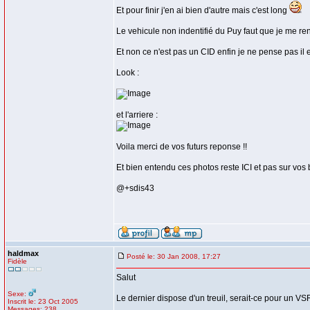
Et pour finir j'en ai bien d'autre mais c'est long
Le vehicule non indentifié du Puy faut que je me ren
Et non ce n'est pas un CID enfin je ne pense pas il e
Look :
et l'arriere :
Voila merci de vos futurs reponse !!
Et bien entendu ces photos reste ICI et pas sur vos 
@+sdis43
haldmax
Posté le: 30 Jan 2008, 17:27
Fidèle
Salut
Sexe:
Le dernier dispose d'un treuil, serait-ce pour un V
Inscrit le: 23 Oct 2005
Messages: 238