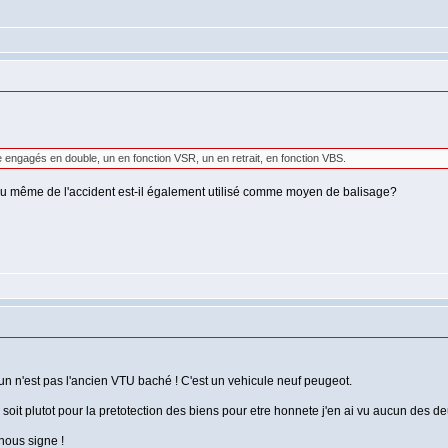
 engagés en double, un en fonction VSR, un en retrait, en fonction VBS.
eu même de l'accident est-il également utilisé comme moyen de balisage?
 un n'est pas l'ancien VTU baché ! C'est un vehicule neuf peugeot.
soit plutot pour la pretotection des biens pour etre honnete j'en ai vu aucun des de
 nous signe !