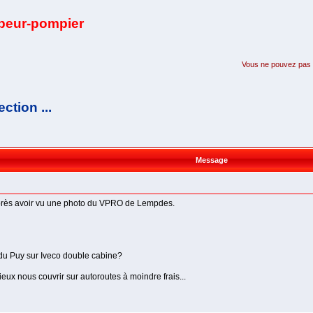
apeur-pompier
Vous ne pouvez pas pa
ction ...
Message
près avoir vu une photo du VPRO de Lempdes.
du Puy sur Iveco double cabine?
eux nous couvrir sur autoroutes à moindre frais...