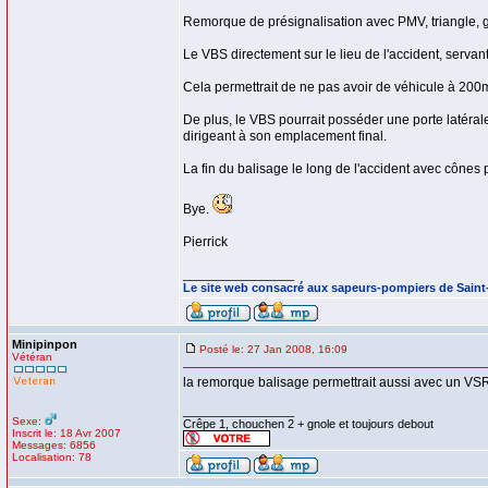
Remorque de présignalisation avec PMV, triangle, gy
Le VBS directement sur le lieu de l'accident, serva
Cela permettrait de ne pas avoir de véhicule à 200
De plus, le VBS pourrait posséder une porte latéral
dirigeant à son emplacement final.
La fin du balisage le long de l'accident avec cônes p
Bye.
Pierrick
_________________
Le site web consacré aux sapeurs-pompiers de Sain
Minipinpon
Posté le: 27 Jan 2008, 16:09
Vétéran
la remorque balisage permettrait aussi avec un VS
_________________
Sexe:
Crêpe 1, chouchen 2 + gnole et toujours debout
Inscrit le: 18 Avr 2007
Messages: 6856
Localisation: 78