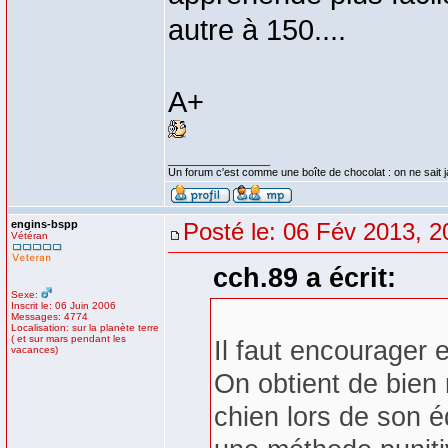
autre à 150....
A+
_________________
Un forum c'est comme une boîte de chocolat : on ne sait 
engins-bspp
Posté le: 06 Fév 2013, 2
Vétéran
cch.89 a écrit:
Sexe:
Inscrit le: 06 Juin 2006
Messages: 4774
Localisation: sur la planète terre
( et sur mars pendant les
Il faut encourager e
vacances)
On obtient de bien
chien lors de son é