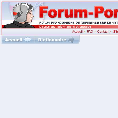
Accueil
FAQ
Contact
S'i
•
•
•