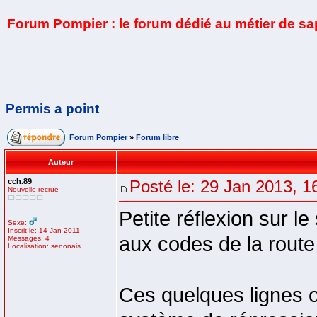
Forum Pompier : le forum dédié au métier de s
Permis a point
Forum Pompier
»
Forum libre
Auteur
cch.89
Posté le: 29 Jan 2013, 1
Nouvelle recrue
Petite réflexion sur l
Sexe:
Inscrit le: 14 Jan 2011
aux codes de la route
Messages: 4
Localisation: senonais
Ces quelques lignes o