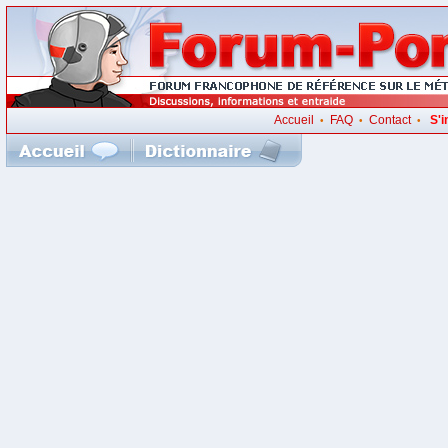
Accueil
FAQ
Contact
S'i
•
•
•