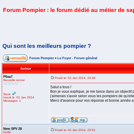
Forum Pompier : le forum dédié au métier de s
Qui sont les meilleurs pompier ?
Forum Pompier
»
Le Foyer - Forum général
Auteur
P0aa7
Posté le: 01 Jan 2014, 23:48
Nouvelle recrue
Salut a tous !
Bon je vous explique, je me lance dans un objectif p
Sexe:
j'aimerais s'avoir selon vous les pompiers de qu'elle
Inscrit le: 01 Jan 2014
Merci d'avance pour vos réponse et bonne année a 
Messages: 1
New SPV 28
Posté le: 01 Jan 2014, 23:51
Invité