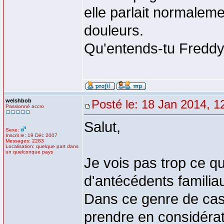
elle parlait normaleme
douleurs.
Qu'entends-tu Freddy p
welshbob
Posté le: 18 Jan 2014, 1
Passionné accro
Salut,
Sexe:
Inscrit le: 19 Déc 2007
Messages: 2283
Localisation: quelque part dans
un quelconque pays
Je vois pas trop ce q
d'antécédents familia
Dans ce genre de cas,
prendre en considérat