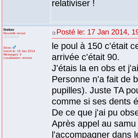
relativiser !
firekev
Posté le: 17 Jan 2014, 1
Nouvelle recrue
le poul à 150 c'était c
Sexe:
Inscrit le: 16 Jan 2014
arrivée c'était 90.
Messages: 4
Localisation: rennes
J'étais la en obs et j'
Personne n'a fait de 
pupilles). Juste TA pou
comme si ses dents é
De ce que j'ai pu obs
Après appel au samu m
l'accompagner dans le 