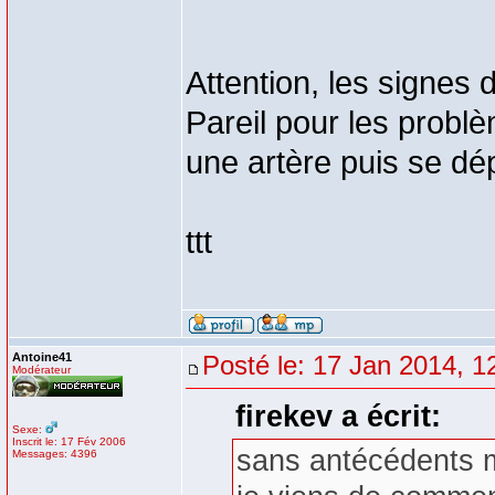
Attention, les signes 
Pareil pour les problè
une artère puis se dép
ttt
Antoine41
Posté le: 17 Jan 2014, 1
Modérateur
firekev a écrit:
Sexe:
Inscrit le: 17 Fév 2006
sans antécédents mé
Messages: 4396