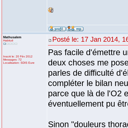
Mathusalem
Posté le: 17 Jan 2014, 1
Habitué
Pas facile d'émettre 
Inscrit le: 20 Fév 2012
Messages: 72
deux choses me posent
Localisation: SDIS Eure
parles de difficulté d'
compléter le bilan neur
parce que là de l'O2 e
éventuellement pu êtr
Sinon "douleurs thora