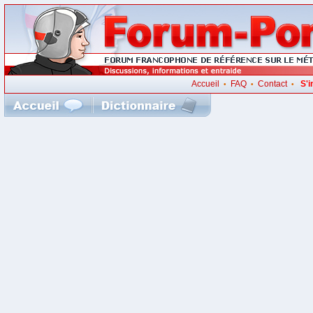
Accueil
FAQ
Contact
S'i
•
•
•