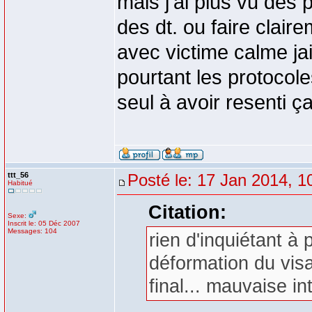
mais j'ai plus vu des
des dt. ou faire clai
avec victime calme ja
pourtant les protocol
seul à avoir resenti ç
ttt_56
Posté le: 17 Jan 2014, 1
Habitué
Citation:
Sexe:
Inscrit le: 05 Déc 2007
Messages: 104
rien d'inquiétant à 
déformation du visa
final... mauvaise in