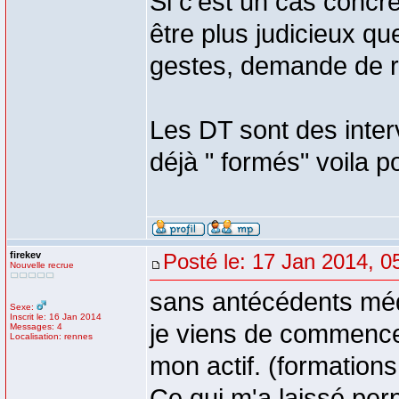
Si c'est un cas concret
être plus judicieux qu
gestes, demande de re
Les DT sont des inter
déjà " formés" voila p
firekev
Posté le: 17 Jan 2014, 0
Nouvelle recrue
sans antécédents médi
Sexe:
Inscrit le: 16 Jan 2014
je viens de commencer
Messages: 4
Localisation: rennes
mon actif. (formation
Ce qui m'a laissé per