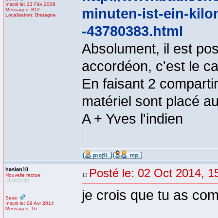
Inscrit le: 23 Fév 2009
minuten-ist-ein-kilo
Messages: 812
Localisation: Bretagne
-43780383.html
Absolument, il est pos
accordéon, c'est le c
En faisant 2 compart
matériel sont placé au
A + Yves l'indien
haslan10
Posté le: 02 Oct 2014, 1
Nouvelle recrue
je crois que tu as com
Sexe:
Inscrit le: 09 Avr 2014
Messages: 16