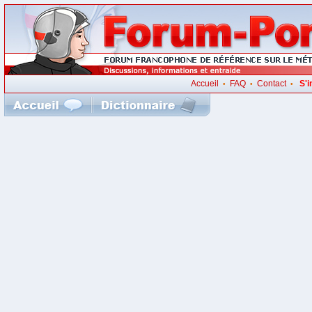
Accueil
FAQ
Contact
S'i
•
•
•