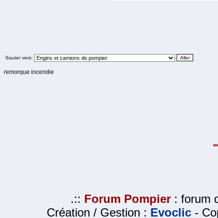
Sauter vers:
remorque incendie
.::
Forum Pompier
: forum d
Création / Gestion :
Evoclic
- Cop