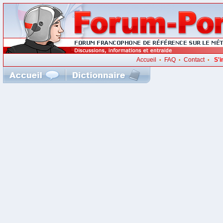
Accueil
FAQ
Contact
S'i
•
•
•