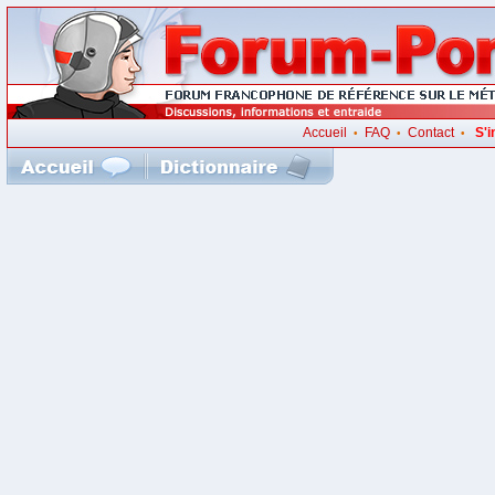
Accueil
FAQ
Contact
S'i
•
•
•