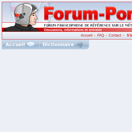
Accueil
FAQ
Contact
S'i
•
•
•