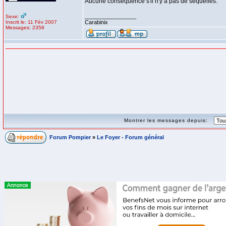
Aucune conséquence s'il n'y a pas de séquelles.
_________________
Sexe:
Inscrit le: 11 Fév 2007
Carabinix
Messages: 2358
Montrer les messages depuis:
Forum Pompier
»
Le Foyer - Forum général