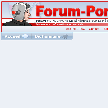
Accueil
FAQ
Contact
S'i
•
•
•