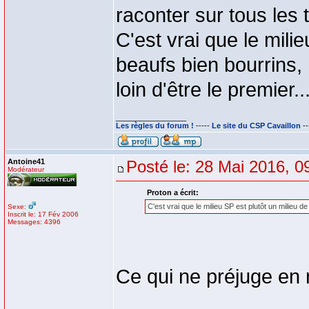
raconter sur tous les to
C'est vrai que le mili
beaufs bien bourrins,
loin d'être le premier..
_________________
Les règles du forum !
-----
Le site du CSP Cavaillon
--
Antoine41
Posté le: 28 Mai 2016, 0
Modérateur
Proton a écrit:
C'est vrai que le milieu SP est plutôt un milieu de
Sexe:
Inscrit le: 17 Fév 2006
Messages: 4396
Ce qui ne préjuge en r