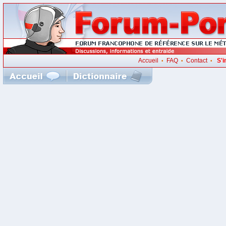
Accueil
FAQ
Contact
S'i
•
•
•