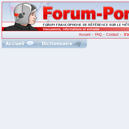
Accueil
FAQ
Contact
S'i
•
•
•