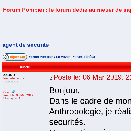
Forum Pompier : le forum dédié au métier de s
agent de securite
Forum Pompier
»
Le Foyer - Forum général
Auteur
ZABOR
Posté le: 06 Mar 2019, 2
Nouvelle recrue
Bonjour,
Sexe:
Inscrit le: 06 Mar 2019
Dans le cadre de mon
Messages: 1
Anthropologie, je réal
securités.