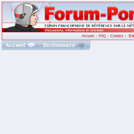
Accueil
FAQ
Contact
S'i
•
•
•