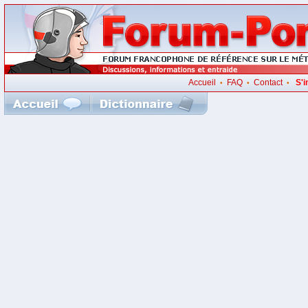
Accueil
FAQ
Contact
S'i
•
•
•