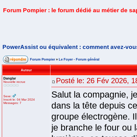
Forum Pompier : le forum dédié au métier de s
PowerAssist ou équivalent : comment avez-vou
Forum Pompier
»
Le Foyer - Forum général
Auteur
Danglar
Posté le: 26 Fév 2026, 1
Nouvelle recrue
Salut la compagnie, j
Sexe:
Inscrit le: 04 Mar 2024
dans la tête depuis ce
Messages: 7
groupe électrogène. Il
je branche le four o