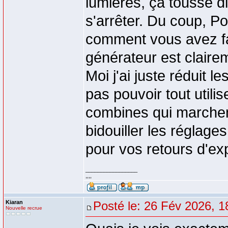
lumières, ça tousse d
s'arrêter. Du coup, P
comment vous avez fai
générateur est claire
Moi j'ai juste réduit 
pas pouvoir tout util
combines qui marchent
bidouiller les réglag
pour vos retours d'ex
_________________
,,,,
Kiaran
Posté le: 26 Fév 2026, 1
Nouvelle recrue