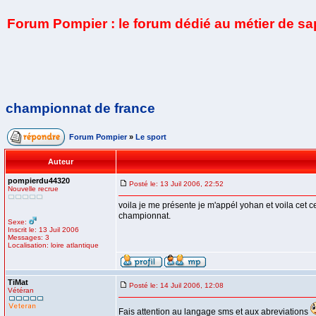
Forum Pompier : le forum dédié au métier de s
championnat de france
Forum Pompier
»
Le sport
Auteur
pompierdu44320
Posté le: 13 Juil 2006, 22:52
Nouvelle recrue
voila je me présente je m'appél yohan et voila cet 
championnat.
Sexe:
Inscrit le: 13 Juil 2006
Messages: 3
Localisation: loire atlantique
TiMat
Posté le: 14 Juil 2006, 12:08
Vétéran
Fais attention au langage sms et aux abreviations