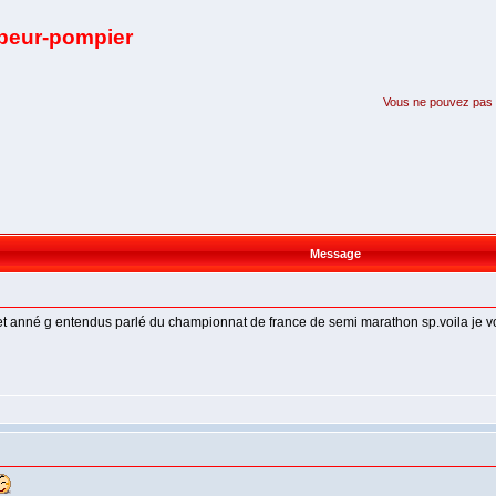
apeur-pompier
Vous ne pouvez pas pa
Message
cet anné g entendus parlé du championnat de france de semi marathon sp.voila je vo