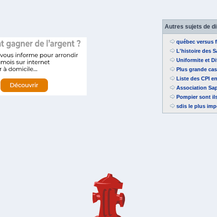
Autres sujets de d
québec versus 
L'histoire des 
Uniformite et D
Plus grande cas
Liste des CPI e
Association Sap
Pompier sont il
sdis le plus imp