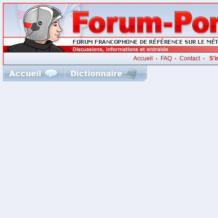
Accueil
FAQ
Contact
S'i
•
•
•