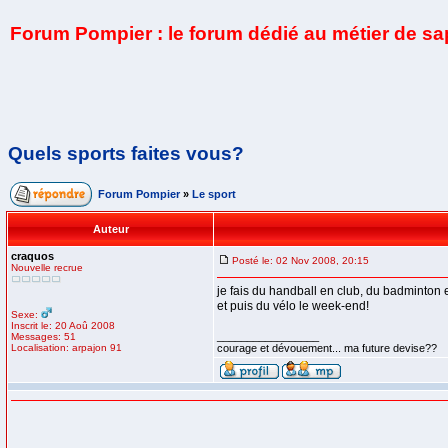
Forum Pompier : le forum dédié au métier de s
Quels sports faites vous?
Forum Pompier
»
Le sport
Auteur
craquos
Posté le: 02 Nov 2008, 20:15
Nouvelle recrue
je fais du handball en club, du badminton e
et puis du vélo le week-end!
Sexe:
Inscrit le: 20 Aoû 2008
_________________
Messages: 51
Localisation: arpajon 91
courage et dévouement... ma future devise??