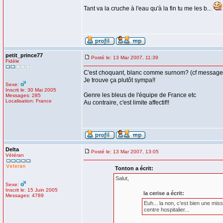
Tant va la cruche à l'eau qu'à la fin tu me les b...
petit_prince77
Posté le: 13 Mar 2007, 11:39
Fidèle
C'est choquant, blanc comme surnom? (cf message 
Je trouve ça plutôt sympa!!
Sexe:
Inscrit le: 30 Mai 2005
Genre les bleus de l'équipe de France etc
Messages: 285
Localisation: France
Au contraire, c'est limite affectif!!
Delta
Posté le: 13 Mar 2007, 13:05
Vétéran
Tonton a écrit:
Salut,
Sexe:
Inscrit le: 15 Juin 2005
la cerise a écrit:
Messages: 4789
Euh... la non, c'est bien une mis
centre hospitalier...