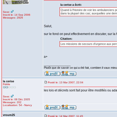
la cerise a écrit:
Quand à l'histoire de voir les ambulanciers p
Sexe:
dans la plupart des cas; auxquelles une demande
Inscrit le: 14 Sep 2006
Messages: 2926
Salut,
sur le fond on peut effectivement en discuter, sur 
Citation:
Les missions de secours d'urgence aux pers
a+
_________________
Plutôt que de savoir ce qui a été fait, combien il vaux mieux
la cerise
Posté le: 13 Mar 2007, 22:04
Fidèle
les lois et décrets sont fait pour être modifiés ou ad
Sexe:
Inscrit le: 08 Déc 2005
Messages: 202
Localisation: 54 - Nancy
vroum25
Posté le: 14 Mar 2007, 11:45