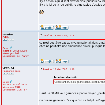
Il y a des lois qui disent "ivresse voie publique" = fo
Il y a la loi de la rue qui dit, le plus rapide c'es
la cerise
Posté le: 13 Mar 2007, 11:06
Fidèle
ce n'est peut être pas au niveau national alors... ma
et ce ne peut être une ambulance privée, puisque la
Sexe:
Inscrit le: 08 Déc 2005
Messages: 202
Localisation: 54 - Nancy
VERDI 14
Posté le: 13 Mar 2007, 11:10
Passionné accro
brembored a écrit:
Ceci étant dit, là où ça me gêne, c'est qu'on f
Sexe:
Inscrit le: 11 Aoû 2005
Messages: 1940
Localisation: CDSP 57
Harrf , le SAMU veut gérer ces rpopre moyen , petite 
Ce qui me géne moi c'est que l'on ne fait plus d'ur