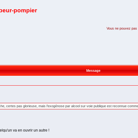
apeur-pompier
Vous ne pouvez pas pa
Message
iche, certes pas glorieuse, mais l'exogénose par alcool sur voie publique est reconnue comme u
lqu'un va en ouvrir un autre !