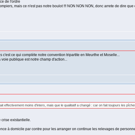
rce de l'ordre
t les pompiers, mais ce n'est pas notre boulot !!! NON NON NON, donc arrete de dire q
is c'est ce qui complète notre convention tripartite en Meurthe et Moselle...
 voie publique est notre champ d'action...
ait effectivement moins d'inters, mais que le qualitatif a changé : car on fait toujours les pîche
crise existantielle.
gence à domicile par contre pour les arranger on continue les relevages de personne