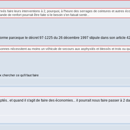
rivés faire leurs interventions à 2, pourquoi, à l'heure des serrages de ceintures et autres é
 de renfort pourrait être faite si le besoin s'en faisait sentir...
la forme parceque le décret 97-1225 du 26 décembre 1997 stipule dans son article 4
onnes nécessitent au moins un véhicule de secours aux asphyxiés et blessés et trois ou q
 chercher ce qu'il faut faire
aptés.. et quand il s'agit de faire des économies... il pourrait nous faire passer à 2