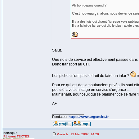
Ah bon depuis quand ?
C'est nouveau çà, allons nous dévier ce sujet
Il y a des lois qui disent "ivresse voie publiqu
Il y a la loi de la rue qui dit, le plus rapi
Salut,
Une note de service est effectivement passée dans
Donc transport au CH.
Les piches n'ont pas le droit de faire un infar ?
m
Pour ce qui est des ambulanciers privés, ils sont e
poussé, avec un stage en service d'urgence ....
Maintenant, pour ceux qui se plaignent de se faire "pi
A+
_________________
Fondateur
https://www.urgensite.fr
seneque
Posté le: 13 Mar 2007, 14:29
Référent TEXTES