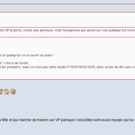
sion SP le piche, certes pas glorieuse, mais l'exogénose par alcool sur voie publique est re
 ou quelqu'un va en ouvrir un autre !
e" = force de l'ordre
de c'est les pompiers, mais ce n'est pas notre boulot !!! NON NON NON, donc arrete de dire que
la fête et qui marche de travers sur VP parsque c'est pôtes sont aussi murger qui lui