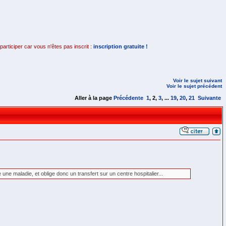
rticiper car vous n'êtes pas inscrit :
inscription gratuite !
Voir le sujet suivant
Voir le sujet précédent
Aller à la page
Précédente
1
,
2
,
3
, ...
19
,
20
,
21
Suivante
ne maladie, et oblige donc un transfert sur un centre hospitalier...