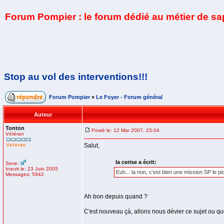
Forum Pompier : le forum dédié au métier de s
Stop au vol des interventions!!!
Forum Pompier
»
Le Foyer - Forum général
Auteur
Tonton
Posté le: 12 Mar 2007, 23:04
Vétéran
Salut,
la cerise a écrit:
Sexe:
Inscrit le: 23 Juin 2005
Euh... la non, c'est bien une mission SP le p
Messages: 5942
Ah bon depuis quand ?
C'est nouveau çà, allons nous dévier ce sujet ou que