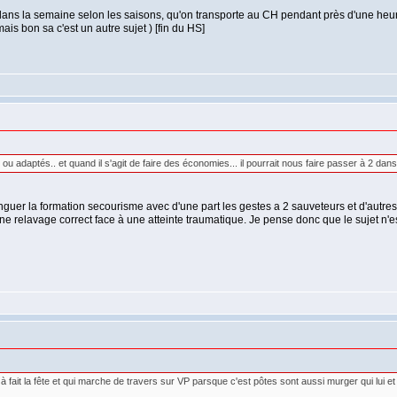
 dans la semaine selon les saisons, qu'on transporte au CH pendant près d'une heure,
ais bon sa c'est un autre sujet ) [fin du HS]
és ou adaptés.. et quand il s'agit de faire des économies... il pourrait nous faire passer à 2 da
istinguer la formation secourisme avec d'une part les gestes a 2 sauveteurs et d'aut
 relavage correct face à une atteinte traumatique. Je pense donc que le sujet n'est
à fait la fête et qui marche de travers sur VP parsque c'est pôtes sont aussi murger qui lui e