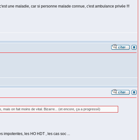
ue c'est une maladie, car si personne malade connue, c'est ambulance privée !!!
s, mais on fait moins de vital. Bizarre... (et encore, ça a progressé)
s impotentes, les HO HDT , les cas soc ...