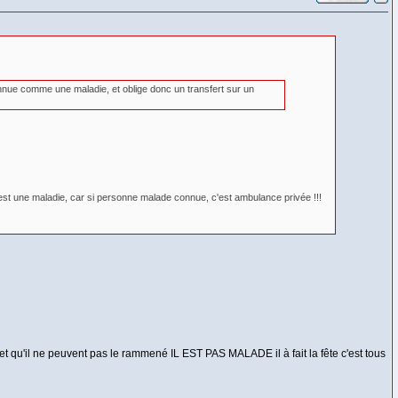
connue comme une maladie, et oblige donc un transfert sur un
 c'est une maladie, car si personne malade connue, c'est ambulance privée !!!
 et qu'il ne peuvent pas le rammené IL EST PAS MALADE il à fait la fête c'est tous