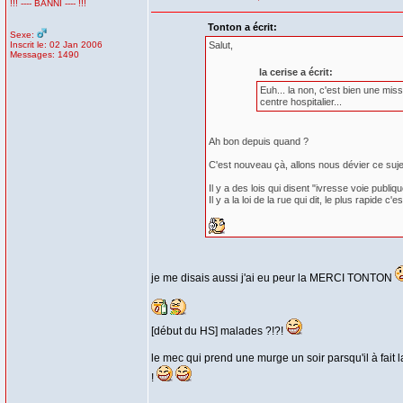
!!! ---- BANNI ---- !!!
Tonton a écrit:
Sexe:
Inscrit le: 02 Jan 2006
Salut,
Messages: 1490
la cerise a écrit:
Euh... la non, c'est bien une mis
centre hospitalier...
Ah bon depuis quand ?
C'est nouveau çà, allons nous dévier ce sujet
Il y a des lois qui disent "ivresse voie publiqu
Il y a la loi de la rue qui dit, le plus rapi
je me disais aussi j'ai eu peur la MERCI TONTON
[début du HS] malades ?!?!
le mec qui prend une murge un soir parsqu'il à fait 
!