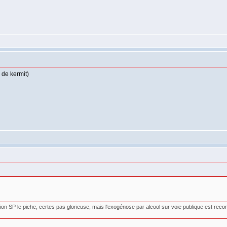
de kermit)
sion SP le piche, certes pas glorieuse, mais l'exogénose par alcool sur voie publique est re