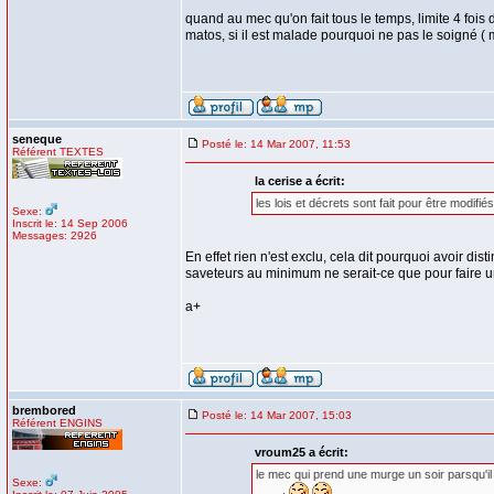
quand au mec qu'on fait tous le temps, limite 4 fois
matos, si il est malade pourquoi ne pas le soigné ( m
seneque
Posté le: 14 Mar 2007, 11:53
Référent TEXTES
la cerise a écrit:
les lois et décrets sont fait pour être modifi
Sexe:
Inscrit le: 14 Sep 2006
Messages: 2926
En effet rien n'est exclu, cela dit pourquoi avoir d
saveteurs au minimum ne serait-ce que pour faire une
a+
brembored
Posté le: 14 Mar 2007, 15:03
Référent ENGINS
vroum25 a écrit:
le mec qui prend une murge un soir parsqu'il 
Sexe: