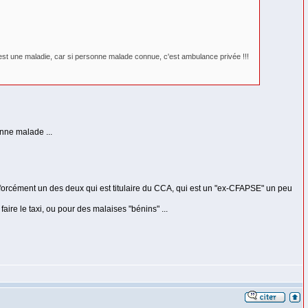
 c'est une maladie, car si personne malade connue, c'est ambulance privée !!!
nne malade ...
a forcément un des deux qui est titulaire du CCA, qui est un "ex-CFAPSE" un peu
faire le taxi, ou pour des malaises "bénins" ...