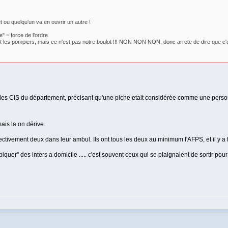
 ou quelqu'un va en ouvrir un autre !
e" = force de l'ordre
de c'est les pompiers, mais ce n'est pas notre boulot !!! NON NON NON, donc arrete de dire que
 les CIS du département, précisant qu'une piche etait considérée comme une perso
ais la on dérive.
ffectivement deux dans leur ambul. Ils ont tous les deux au minimum l'AFPS, et il y 
quer" des inters a domicile ..... c'est souvent ceux qui se plaignaient de sortir pour 