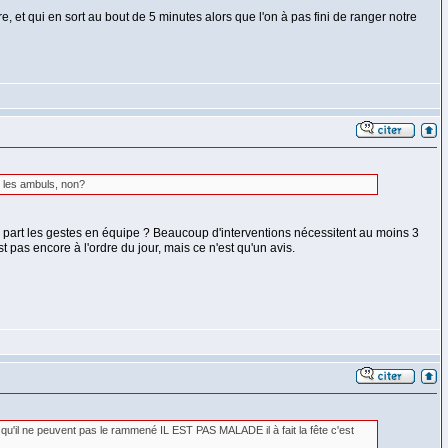
 et qui en sort au bout de 5 minutes alors que l'on à pas fini de ranger notre
ns les ambuls, non?
res part les gestes en équipe ? Beaucoup d'interventions nécessitent au moins 3
 pas encore à l'ordre du jour, mais ce n'est qu'un avis.
t qu'il ne peuvent pas le rammené IL EST PAS MALADE il à fait la fête c'est