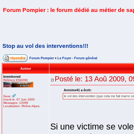
Forum Pompier : le forum dédié au métier de s
Stop au vol des interventions!!!
Forum Pompier
»
Le Foyer - Forum général
Auteur
brembored
Posté le: 13 Aoû 2009, 0
Référent ENGINS
Antoine41 a écrit:
le vol des intervention (que cela me fait marre ce
Sexe:
Inscrit le: 07 Juin 2005
Messages: 12099
Localisation: Rhône-Alpes
Si une victime se vole