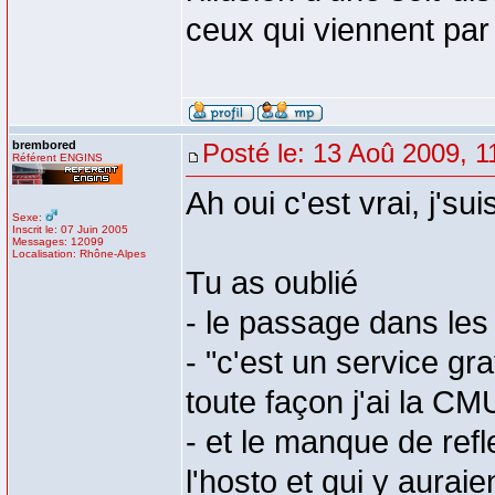
ceux qui viennent pa
brembored
Posté le: 13 Aoû 2009, 1
Référent ENGINS
Ah oui c'est vrai, j'su
Sexe:
Inscrit le: 07 Juin 2005
Messages: 12099
Localisation: Rhône-Alpes
Tu as oublié
- le passage dans le
- "c'est un service gra
toute façon j'ai la CM
- et le manque de ref
l'hosto et qui y auraie