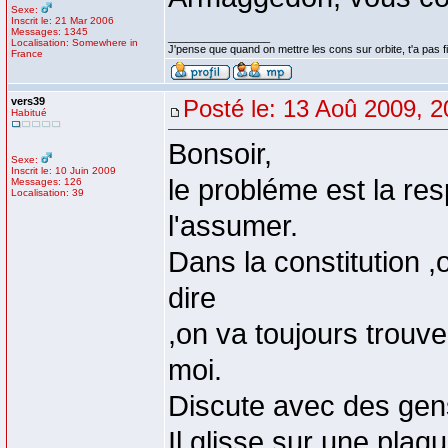
Sexe:
Inscrit le: 21 Mar 2006
Messages: 1345
_________________
Localisation: Somewhere in
J'pense que quand on mettre les cons sur orbite, t'a pas fin
France
vers39
Posté le: 13 Aoû 2009, 2
Habitué
Bonsoir,
Sexe:
Inscrit le: 10 Juin 2009
le probléme est la re
Messages: 126
Localisation: 39
l'assumer.
Dans la constitution ,
dire
,on va toujours trouv
moi.
Discute avec des gens
Il glisse sur une plaqu