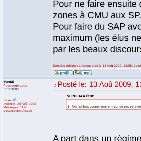
Pour ne faire ensuite 
zones à CMU aux SP
Pour faire du SAP avec
maximum (les élus ne 
par les beaux discou
Dernière édition par brembored le 13 Aoû 2009, 13:58; édité 
Max68
Posté le: 13 Aoû 2009, 1
Passionné accro
VERDI 14 a écrit:
Sexe:
Inscrit le: 20 Aoû 2008
1= On fait fonctionner une entreprise privée avec
Messages: 1128
Localisation: Alsace
A part dans un régime