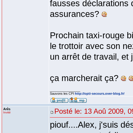
fausses déclarations 
assurances?
Prochain taxi-rouge bi
le trottoir avec son n
un arrêt de travail, et 
ça marcherait ça?
_________________
Sauvons les CPI
http://opti-secours.over-blog.fr/
Arès
Posté le: 13 Aoû 2009, 0
Invité
piouf....Alex, j'suis d