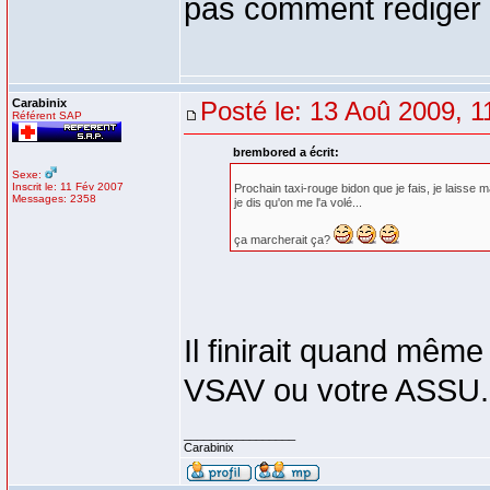
pas comment rédiger l
Carabinix
Posté le: 13 Aoû 2009, 1
Référent SAP
brembored a écrit:
Sexe:
Inscrit le: 11 Fév 2007
Prochain taxi-rouge bidon que je fais, je laisse m
Messages: 2358
je dis qu'on me l'a volé...
ça marcherait ça?
Il finirait quand même
VSAV ou votre ASSU.
_________________
Carabinix