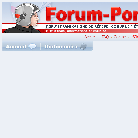
Accueil
FAQ
Contact
S'i
•
•
•