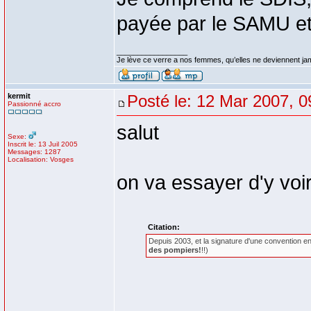
payée par le SAMU et
_________________
Je lève ce verre a nos femmes, qu’elles ne deviennent 
kermit
Posté le: 12 Mar 2007, 0
Passionné accro
salut
Sexe:
Inscrit le: 13 Juil 2005
Messages: 1287
Localisation: Vosges
on va essayer d'y voir
Citation:
Depuis 2003, et la signature d'une convention e
des pompiers!
!!)