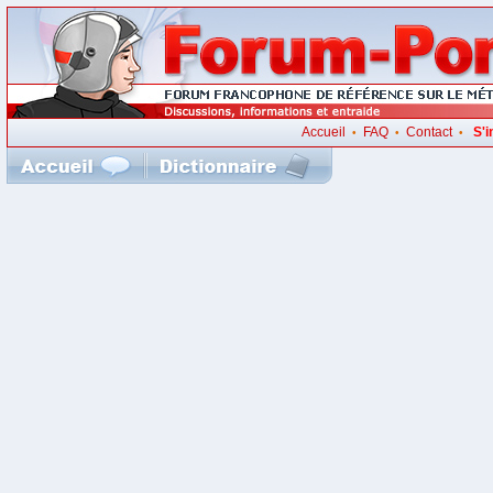
Accueil
FAQ
Contact
S'i
•
•
•