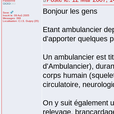
Passionné
Bonjour les gens
Sexe:
Inscrit le: 09 Aoû 2005
Messages: 399
Localisation: C.I.S. Guipry (35)
Etant ambulancier dep
d'apporter quelques p
Un ambulancier est tit
d'Ambulancier), duran
corps humain (squelette
circulatoire, neurologi
On y suit également 
relevage, brancardage