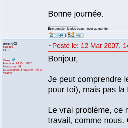
Bonne journée.
_________________
Etre pompier, le plus beau métier au monde.
amand02
Posté le: 12 Mar 2007, 1
Habitué
Bonjour,
Sexe:
Inscrit le: 24 Oct 2006
Messages: 88
Localisation: Bretagne - Ille et
Vilaine
Je peut comprendre le
pour toi), mais pas la
Le vrai problème, ce n
travail, comme nous. 