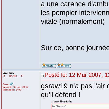
a une carence d'ambu
les pompier intervien
vitale (normalement)
Sur ce, bonne journé
vroum25
Posté le: 12 Mar 2007, 1
!!! ---- BANNI ---- !!!
gsraw19 n'a pas l'air
Sexe:
Inscrit le: 02 Jan 2006
Messages: 1490
qu'il défend !
gsraw19 a écrit:
les "blancs"