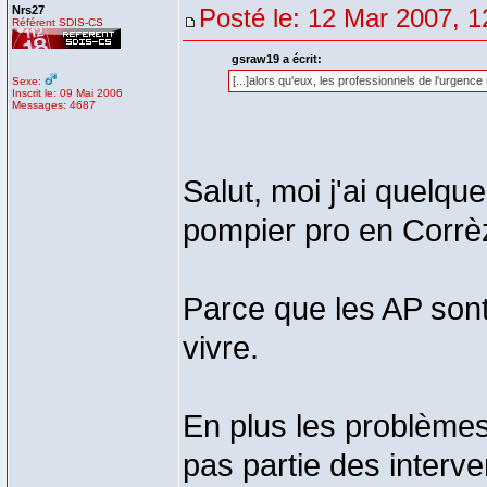
Nrs27
Posté le: 12 Mar 2007, 1
Référent SDIS-CS
gsraw19 a écrit:
[...]alors qu'eux, les professionnels de l'urgence 
Sexe:
Inscrit le: 09 Mai 2006
Messages: 4687
Salut, moi j'ai quelq
pompier pro en Corrè
Parce que les AP sont 
vivre.
En plus les problèmes
pas partie des interven