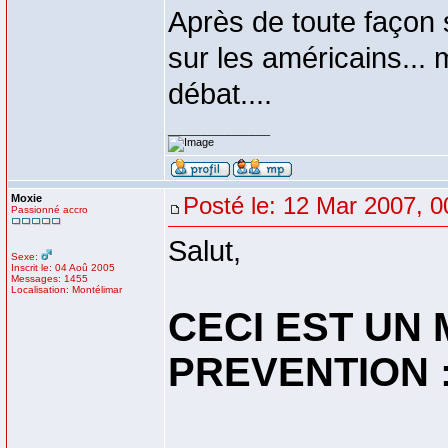
Après de toute façon 
sur les américains... 
débat....
_________________
Moxie
Posté le: 12 Mar 2007, 0
Passionné accro
Salut,
Sexe:
Inscrit le: 04 Aoû 2005
Messages: 1455
Localisation: Montélimar
CECI EST UN
PREVENTION 