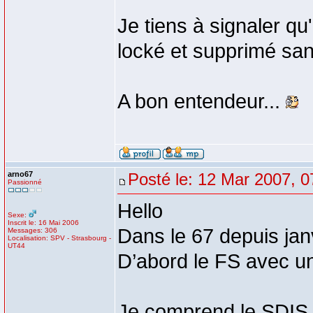
Je tiens à signaler q
locké et supprimé san
A bon entendeur...
arno67
Posté le: 12 Mar 2007, 0
Passionné
Hello
Sexe:
Inscrit le: 16 Mai 2006
Dans le 67 depuis jan
Messages: 306
Localisation: SPV - Strasbourg -
UT44
D’abord le FS avec u
Je comprend le SDIS,