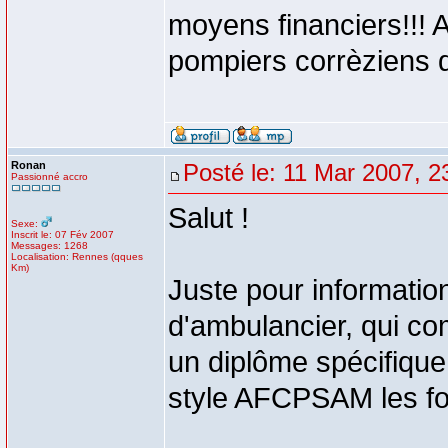
moyens financiers!!! 
pompiers corrèziens d
Ronan
Posté le: 11 Mar 2007, 2
Passionné accro
Salut !
Sexe:
Inscrit le: 07 Fév 2007
Messages: 1268
Localisation: Rennes (qques
Km)
Juste pour informatio
d'ambulancier, qui c
un diplôme spécifique
style AFCPSAM les for