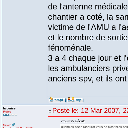
de l'antenne médicale 
chantier a coté, la s
victime de l'AMU a l'a
et le nombre de sort
fénoménale.
3 a 4 chaque jour et l
les ambulanciers priv
anciens spv, et ils ont 
la cerise
Posté le: 12 Mar 2007, 2
Fidèle
vroum25 a écrit:
Sexe:
quand au pisch rassurer vous ce n'est ni au pomp