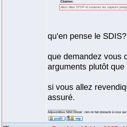
Citation:
Alors dites STOP et soutenez les sapeurs pompi
qu'en pense le SDIS? 
que demandez vous c
arguments plutôt que 
si vous allez revendi
assuré.
_________________
Adjuventibus Nihil Obstat : rien ne fait obstacle à ceux qui
jobi