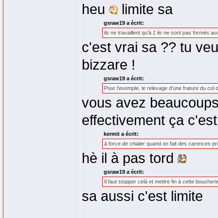
heu
limite sa
gsraw19 a écrit:
ils ne travaillent qu'à 2 ils ne sont pas formés 
c'est vrai sa ?? tu ve
bizzare !
gsraw19 a écrit:
Pour l'exemple, le relevage d'une frature du col du
vous avez beaucoups 
effectivement ça c'es
kermit a écrit:
à force de chialer quand on fait des carences pri
hè il à pas tord
gsraw19 a écrit:
Il faut stopper celà et mettre fin à cette boucheri
sa aussi c'est limite