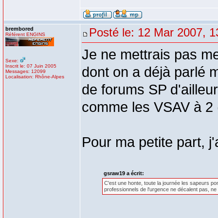
brembored
Posté le: 12 Mar 2007, 1
Référent ENGINS
Je ne mettrais pas mes
Sexe:
Inscrit le: 07 Juin 2005
dont on a déjà parlé 
Messages: 12099
Localisation: Rhône-Alpes
de forums SP d'ailleurs
comme les VSAV à 2 (
Pour ma petite part, j'
gsraw19 a écrit:
C'est une honte, toute la journée les sapeurs p
professionnels de l'urgence ne décalent pas, ne 