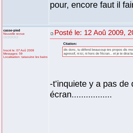
pour, encore faut il f
casse-pied
Posté le: 12 Aoû 2009, 2
Nouvelle recrue
Citation:
dis donc, tu défend beaucoup tes propos dis moi...
Inscrit le: 07 Aoû 2008
agressif, ni ici, ni hors de l'écran... et je te dir
Messages: 59
Localisation: tataouine les bains
-t'inquiete y a pas de d
écran.................