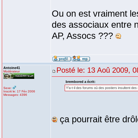
Ou on est vraiment le
des associaux entre no
AP, Assocs ???
Antoine41
Posté le: 13 Aoû 2009, 0
Modérateur
brembored a écrit:
Y'a-t-il des forums où des postiers insultent de
Sexe:
Inscrit le: 17 Fév 2006
Messages: 4396
ça pourrait être drôl