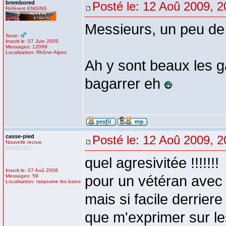
brembored
Posté le: 12 Aoû 2009, 2
Référent ENGINS
Messieurs, un peu de
Sexe:
Inscrit le: 07 Juin 2005
Messages: 12099
Localisation: Rhône-Alpes
Ah y sont beaux les g
bagarrer eh
casse-pied
Posté le: 12 Aoû 2009, 2
Nouvelle recrue
quel agresivitée !!!!!!!
Inscrit le: 07 Aoû 2008
Messages: 59
pour un vétéran avec u
Localisation: tataouine les bains
mais si facile derriere
que m'exprimer sur le