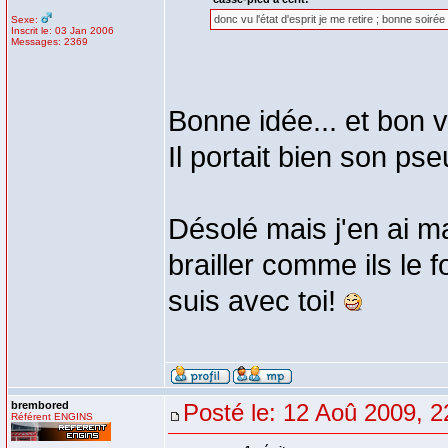
donc vu l'état d'esprit je me retire ; bonne soirée
Sexe:
Inscrit le: 03 Jan 2006
Messages: 2369
Bonne idée... et bon v
Il portait bien son pseu
Désolé mais j'en ai m
brailler comme ils le f
suis avec toi!
brembored
Posté le: 12 Aoû 2009, 2
Référent ENGINS