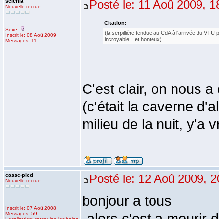
sélénia
Posté le: 11 Aoû 2009, 1
Nouvelle recrue
Citation:
Sexe:
(la serpillière tendue au CdA à l'arrivée du VTU p
Inscrit le: 08 Aoû 2009
incroyable... et honteux)
Messages: 11
C'est clair, on nous 
(c'était la caverne d'
milieu de la nuit, y'a 
casse-pied
Posté le: 12 Aoû 2009, 2
Nouvelle recrue
bonjour a tous
Inscrit le: 07 Aoû 2008
Messages: 59
-alors c'est a mourir d
Localisation: tataouine les bains