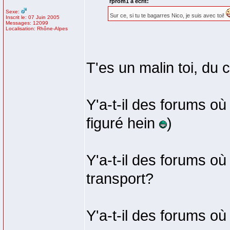
rprom1 a écrit:
Sexe:
Sur ce, si tu te bagarres Nico, je suis avec toi!
Inscrit le: 07 Juin 2005
Messages: 12099
Localisation: Rhône-Alpes
T'es un malin toi, du
Y'a-t-il des forums où
figuré hein
)
Y'a-t-il des forums où
transport?
Y'a-t-il des forums o