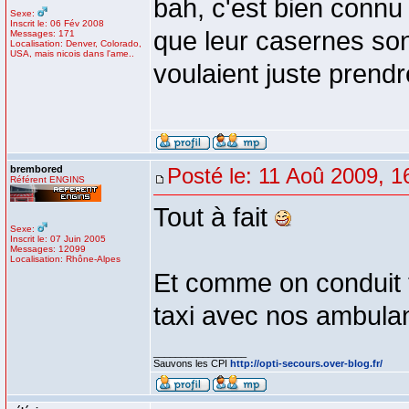
bah, c'est bien connu
Sexe:
Inscrit le: 06 Fév 2008
que leur casernes sont
Messages: 171
Localisation: Denver, Colorado,
USA, mais nicois dans l'ame..
voulaient juste prendr
brembored
Posté le: 11 Aoû 2009, 1
Référent ENGINS
Tout à fait
Sexe:
Inscrit le: 07 Juin 2005
Messages: 12099
Localisation: Rhône-Alpes
Et comme on conduit t
taxi avec nos ambul
_________________
Sauvons les CPI
http://opti-secours.over-blog.fr/