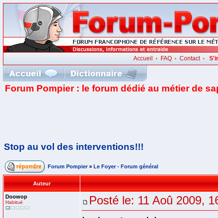
Accueil
FAQ
Contact
S'i
•
•
•
Forum Pompier : le forum dédié au métier de s
Stop au vol des interventions!!!
Forum Pompier
»
Le Foyer - Forum général
Auteur
Doowop
Posté le: 11 Aoû 2009, 1
Habitué