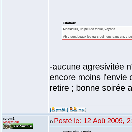
Citation:
Messieurs, un peu de tenue, voyons
Ah y sont beaux les gars qui nous sauvent, y pe
-aucune agresivitée 
encore moins l'envie de
retire ; bonne soirée a
rprom1
Posté le: 12 Aoû 2009, 2
Modérateur
casse-pied a écrit: