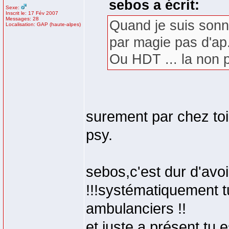
sebos a écrit:
Sexe:
Inscrit le: 17 Fév 2007
Messages: 28
Quand je suis sonn
Localisation: GAP (haute-alpes)
par magie pas d'ap
Ou HDT ... la non 
surement par chez to
psy.
sebos,c'est dur d'avo
!!!systématiquement t
ambulanciers !!
et juste a présent tu es