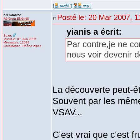
brembored
Posté le: 20 Mar 2007, 1
Référent ENGINS
yianis a écrit:
Sexe:
Inscrit le: 07 Juin 2005
Par contre,je ne c
Messages: 12099
Localisation: Rhône-Alpes
nous voir devenir d
La découverte peut-ê
Souvent par les mêmes
VSAV...
C'est vrai que c'est f