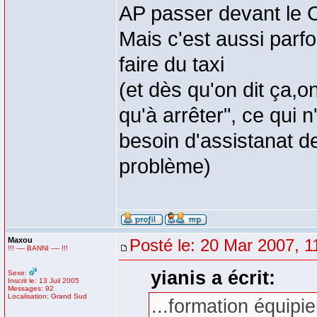
AP passer devant le 
Mais c'est aussi parfo
faire du taxi
(et dès qu'on dit ça,o
qu'à arrêter", ce qui n
besoin d'assistanat de
problème)
Maxou
Posté le: 20 Mar 2007, 1
!!! ---- BANNI ---- !!!
yianis a écrit:
Sexe:
Inscrit le: 13 Juil 2005
Messages: 92
Localisation: Grand Sud
...formation équipi