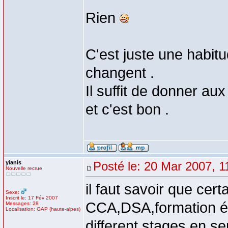
Rien
C'est juste une habitu
changent .
Il suffit de donner aux
et c'est bon .
yianis
Posté le: 20 Mar 2007, 1
Nouvelle recrue
il faut savoir que cer
Sexe:
Inscrit le: 17 Fév 2007
CCA,DSA,formation é
Messages: 28
Localisation: GAP (haute-alpes)
different stages en se