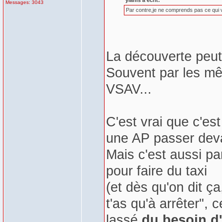
yianis a écrit:
Messages: 3043
Par contre,je ne comprends pas ce qui v
La découverte peut
Souvent par les mêm
VSAV...
C'est vrai que c'est
une AP passer deva
Mais c'est aussi par
pour faire du taxi
(et dès qu'on dit ça
t'as qu'à arrêter", c
lassé
du besoin d'