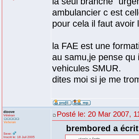
la seul branche "urge
ambulancier c est ce
pour cela il faut avoir
la FAE est une forma
au samu,je pense qu il
vehicules SMUR.
dites moi si je me tr
dioove
Posté le: 20 Mar 2007, 1
Vétéran
brembored a écrit
Sexe:
Inscrit le: 18 Juil 2005