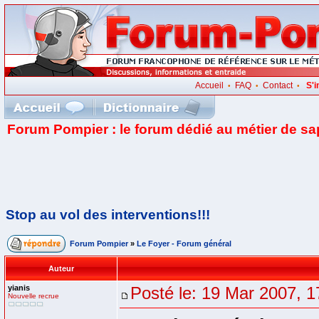
Accueil
FAQ
Contact
S'i
•
•
•
Forum Pompier : le forum dédié au métier de s
Stop au vol des interventions!!!
Forum Pompier
»
Le Foyer - Forum général
Auteur
yianis
Posté le: 19 Mar 2007, 1
Nouvelle recrue