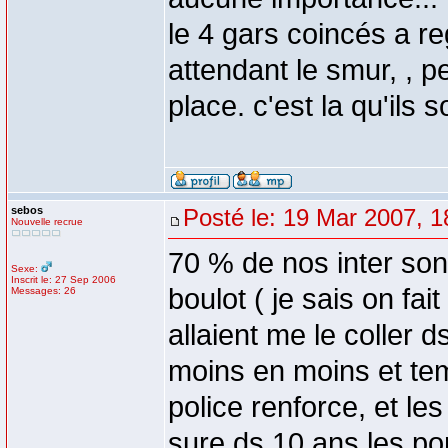
le 4 gars coincés a re
attendant le smur, , p
place. c'est la qu'ils 
sebos
Posté le: 19 Mar 2007, 1
Nouvelle recrue
70 % de nos inter son
Sexe:
Inscrit le: 27 Sep 2006
boulot ( je sais on fai
Messages: 26
allaient me le coller d
moins en moins et tem
police renforce, et les
sure ds 10 ans les pom