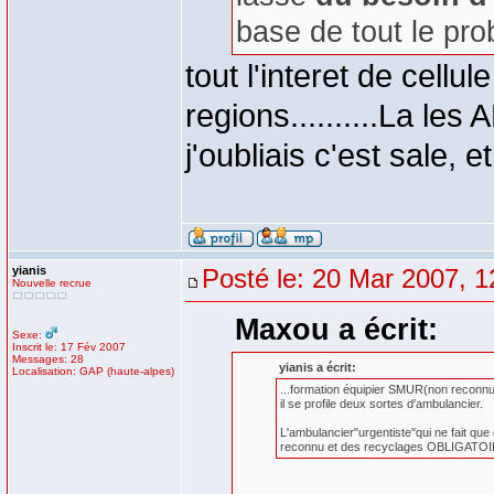
base de tout le pr
tout l'interet de cellu
regions..........La les 
j'oubliais c'est sale, e
yianis
Posté le: 20 Mar 2007, 1
Nouvelle recrue
Maxou a écrit:
Sexe:
Inscrit le: 17 Fév 2007
Messages: 28
yianis a écrit:
Localisation: GAP (haute-alpes)
...formation équipier SMUR(non reconnu),
il se profile deux sortes d'ambulancier.
L'ambulancier"urgentiste"qui ne fait qu
reconnu et des recyclages OBLIGATOI