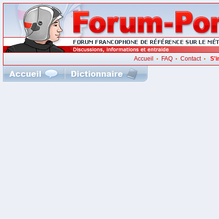
Accueil
FAQ
Contact
S'i
•
•
•