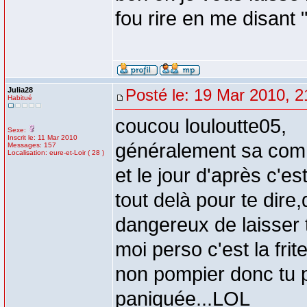
fou rire en me disant
Julia28
Posté le: 19 Mar 2010, 2
Habitué
coucou louloutte05,
Sexe:
Inscrit le: 11 Mar 2010
généralement sa comm
Messages: 157
Localisation: eure-et-Loir ( 28 )
et le jour d'après c'es
tout delà pour te dire
dangereux de laisser 
moi perso c'est la fri
non pompier donc tu 
paniquée...LOL