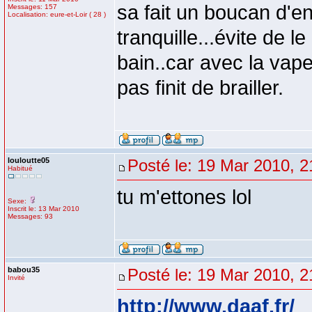
sa fait un boucan d'e
Messages: 157
Localisation: eure-et-Loir ( 28 )
tranquille...évite de l
bain..car avec la vap
pas finit de brailler.
louloutte05
Posté le: 19 Mar 2010, 2
Habitué
tu m'ettones lol
Sexe:
Inscrit le: 13 Mar 2010
Messages: 93
babou35
Posté le: 19 Mar 2010, 2
Invité
http://www.daaf.fr/