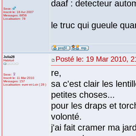
daaf : detecteur aut
Sexe:
Inscrit le: 18 Avr 2007
Messages: 6856
Localisation: 78
le truc qui gueule qu
Julia28
Posté le: 19 Mar 2010, 2
Habitué
re,
Sexe:
Inscrit le: 11 Mar 2010
sa c'est clair les lent
Messages: 157
Localisation: eure-et-Loir ( 28 )
petites choses...
pour les draps et tor
volonté.
j'ai fait cramer ma ja