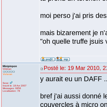
moi perso j'ai pris de
mais bizarement je n'a
"oh quelle truffe jsui
Minipinpon
Posté le: 19 Mar 2010, 2
Vétéran
y aurait eu un DAFF ....
Sexe:
Inscrit le: 18 Avr 2007
Messages: 6856
Localisation: 78
bref j'ai aussi donné l
couvercles à micro ond