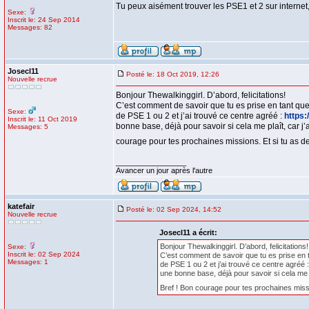
Tu peux aisément trouver les PSE1 et 2 sur internet
Sexe:
Inscrit le: 24 Sep 2014
Messages: 82
Josecl11
Posté le: 18 Oct 2019, 12:26
Nouvelle recrue
Bonjour Thewalkinggirl. D’abord, felicitations!
C’est comment de savoir que tu es prise en tant qu
Sexe:
de PSE 1 ou 2 et j’ai trouvé ce centre agréé :
https:
Inscrit le: 11 Oct 2019
bonne base, déjà pour savoir si cela me plaît, car j’ai
Messages: 5
courage pour tes prochaines missions. Et si tu as 
_________________
Avancer un jour après l'autre
katefair
Posté le: 02 Sep 2024, 14:52
Nouvelle recrue
Josecl11 a écrit:
Bonjour Thewalkinggirl. D’abord, felicitations!
Sexe:
Inscrit le: 02 Sep 2024
C’est comment de savoir que tu es prise en 
Messages: 1
de PSE 1 ou 2 et j’ai trouvé ce centre agréé 
une bonne base, déjà pour savoir si cela me plaî
Bref ! Bon courage pour tes prochaines missi