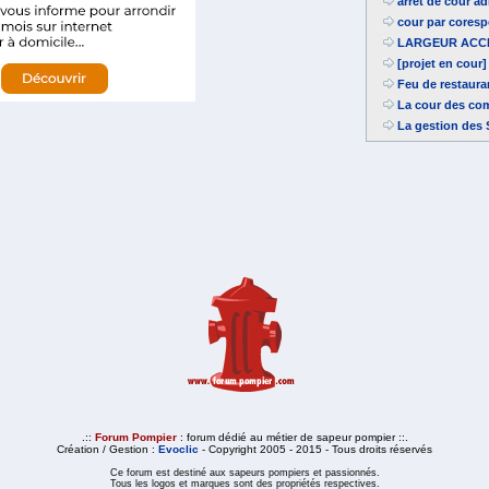
arrêt de cour a
cour par cores
LARGEUR ACCES
[projet en cour
Feu de restaura
La cour des com
La gestion des 
.::
Forum Pompier
: forum dédié au métier de sapeur pompier ::.
Création / Gestion :
Evoclic
- Copyright 2005 - 2015 - Tous droits réservés
Ce forum est destiné aux sapeurs pompiers et passionnés.
Tous les logos et marques sont des propriétés respectives.