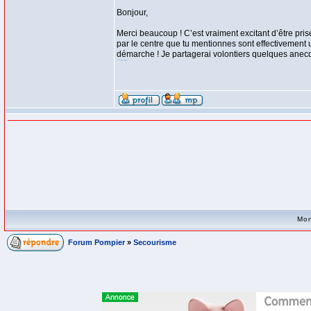
Bonjour,
Merci beaucoup ! C’est vraiment excitant d’être pr
par le centre que tu mentionnes sont effectivement u
démarche ! Je partagerai volontiers quelques anecdo
casino en ligne à l'étranger
Mon
Forum Pompier
»
Secourisme