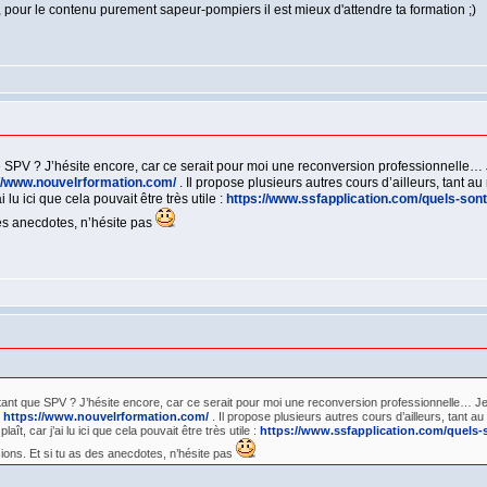
, pour le contenu purement sapeur-pompiers il est mieux d'attendre ta formation ;)
e SPV ? J’hésite encore, car ce serait pour moi une reconversion professionnelle… 
//www.nouvelrformation.com/
. Il propose plusieurs autres cours d’ailleurs, tant 
 lu ici que cela pouvait être très utile :
https://www.ssfapplication.com/quels-sont-
des anecdotes, n’hésite pas
tant que SPV ? J’hésite encore, car ce serait pour moi une reconversion professionnelle… Je
:
https://www.nouvelrformation.com/
. Il propose plusieurs autres cours d’ailleurs, tant 
t, car j’ai lu ici que cela pouvait être très utile :
https://www.ssfapplication.com/quels-so
ons. Et si tu as des anecdotes, n’hésite pas