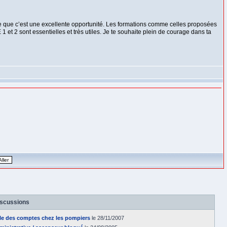
se que c’est une excellente opportunité. Les formations comme celles proposées
et 2 sont essentielles et très utiles. Je te souhaite plein de courage dans ta
iscussions
le des comptes chez les pompiers
le 28/11/2007