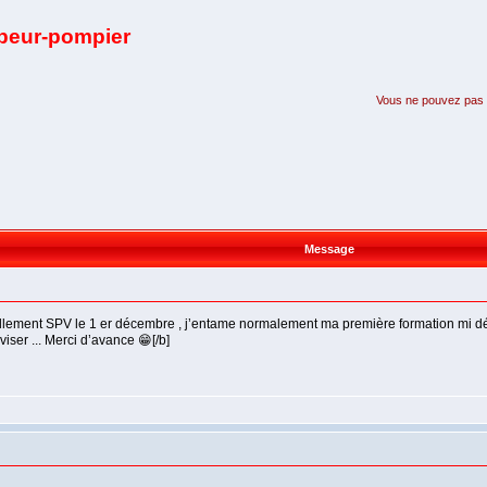
apeur-pompier
Vous ne pouvez pas pa
Message
ficiellement SPV le 1 er décembre , j’entame normalement ma première formation mi d
ser ... Merci d’avance 😁[/b]