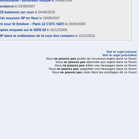
dministrative / ascenseur bloqué
le 24/08/2005
pondance
le 03/08/2007
 batiment sur cour
le 04/06/2018
] Un ecusson SP en fleur
le 19/08/2007
nt cour St Emilion – Paris 12 CSTC NATI
le 29/08/2009
ptes enquete sur le SDIS 02
le 02/12/2009
SP dans le collimateur de la cour des comptes
le 01/12/2011
Voir le sujet suivant
Voir le sujet précédent
Vous
ne pouvez pas
poster de nouveaux sujets dans ce forum
Vous
ne pouvez pas
répondre aux sujets dans ce forum
Vous
ne pouvez pas
éditer vos messages dans ce forum
Vous
ne pouvez pas
supprimer vos messages dans ce forum
Vous
ne pouvez pas
voter dans les sondages de ce forum