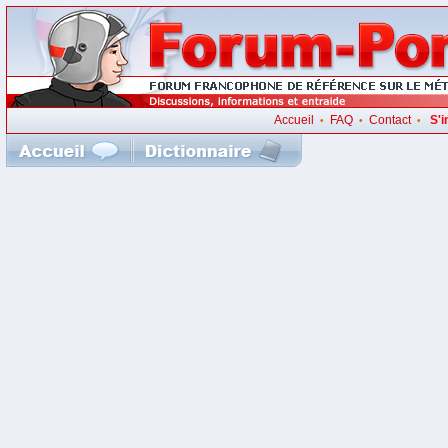
Accueil
FAQ
Contact
S'i
•
•
•