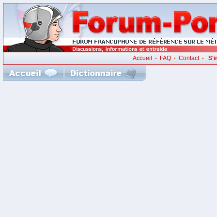
Accueil
FAQ
Contact
S'i
•
•
•