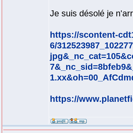
Je suis désolé je n'arr
https://scontent-cdt
6/312523987_10227
jpg&_nc_cat=105&c
7&_nc_sid=8bfeb9&
1.xx&oh=00_AfCd
https://www.planetf