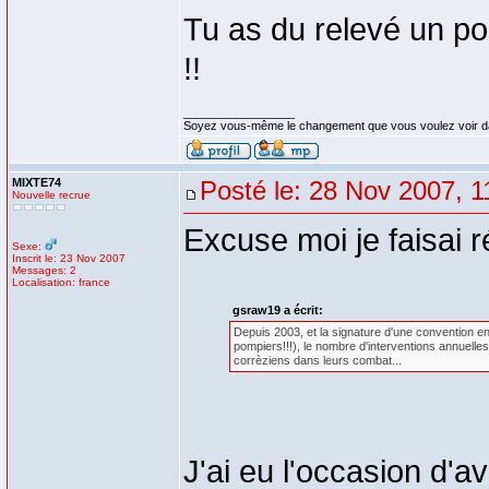
Tu as du relevé un pos
!!
_________________
Soyez vous-même le changement que vous voulez voir d
MIXTE74
Posté le: 28 Nov 2007, 1
Nouvelle recrue
Excuse moi je faisa
Sexe:
Inscrit le: 23 Nov 2007
Messages: 2
Localisation: france
gsraw19 a écrit:
Depuis 2003, et la signature d'une convention e
pompiers!!!), le nombre d'interventions annuell
corrèziens dans leurs combat...
J'ai eu l'occasion d'a