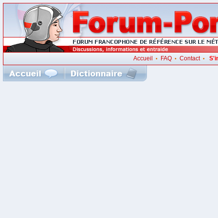
Accueil
FAQ
Contact
S'i
•
•
•