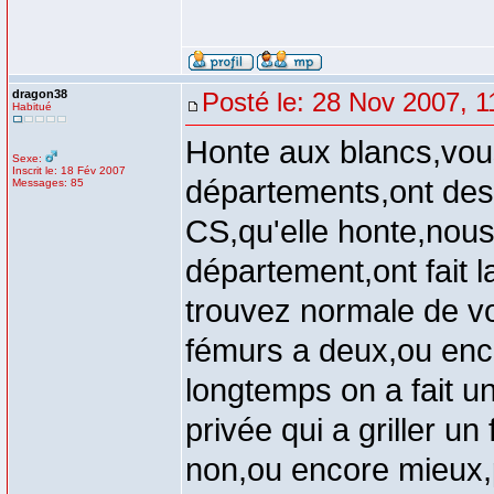
dragon38
Posté le: 28 Nov 2007, 1
Habitué
Honte aux blancs,vous
Sexe:
Inscrit le: 18 Fév 2007
départements,ont des
Messages: 85
CS,qu'elle honte,nous
département,ont fait 
trouvez normale de vo
fémurs a deux,ou enco
longtemps on a fait 
privée qui a griller un
non,ou encore mieux,p