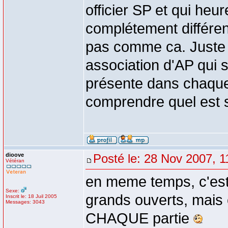
officier SP et qui he
complétement différe
pas comme ca. Juste 
association d'AP qui 
présente dans chaque
comprendre quel est s
dioove
Posté le: 28 Nov 2007, 1
Vétéran
en meme temps, c'est
Sexe:
grands ouverts, mais c'
Inscrit le: 18 Juil 2005
Messages: 3043
CHAQUE partie