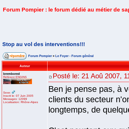
Forum Pompier : le forum dédié au métier de s
Stop au vol des interventions!!!
Forum Pompier
»
Le Foyer - Forum général
Auteur
brembored
Posté le: 21 Aoû 2007, 1
Référent ENGINS
Ben je pense pas, à v
Sexe:
Inscrit le: 07 Juin 2005
clients du secteur n'
Messages: 12099
Localisation: Rhône-Alpes
longtemps, de quelque