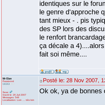
identiques sur le forum.
le genre d'approche qu
tant mieux - . pis typi
des SP lors des discu
le renfort brancardage
ça décale a 4)....alor
fait soi même....
Mr Elan
Posté le: 28 Nov 2007, 1
Passionné
Ok ok, ya de bonnes 
Sexe:
Inscrit le: 26 Juil 2007
Messages: 546
Localisation: Loin .... très loin