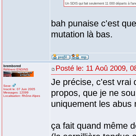
Un SDIS qui fait seulement 11 000 départs à l'a
bah punaise c'est qu
mutation là bas.
brembored
Posté le: 11 Aoû 2009, 0
Référent ENGINS
Je précise, c'est vrai
Sexe:
Inscrit le: 07 Juin 2005
propos, que je ne souh
Messages: 12099
Localisation: Rhône-Alpes
uniquement les abus m
ça fait quand même d