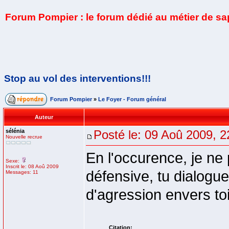
Forum Pompier : le forum dédié au métier de s
Stop au vol des interventions!!!
Forum Pompier
»
Le Foyer - Forum général
Auteur
sélénia
Posté le: 09 Aoû 2009, 2
Nouvelle recrue
En l'occurence, je ne p
Sexe:
Inscrit le: 08 Aoû 2009
défensive, tu dialogue
Messages: 11
d'agression envers to
Citation: