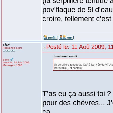
(la serpillière tendue
pov'flaque de 5l d'eau 
croire, tellement c'est
Téch'
Posté le: 11 Aoû 2009, 1
Passionné accro
brembored a écrit:
Sexe:
Inscrit le: 24 Juin 2009
(la serpillière tendue au CdA à l'arrivée du VTU p
Messages: 1608
incroyable... et honteux)
T'as eu ça aussi toi 
pour des chèvres... J
ça...