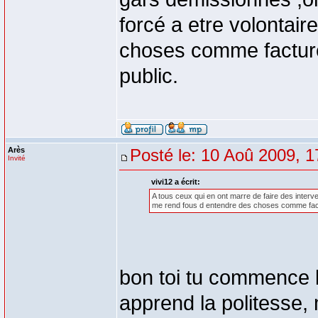
forcé a etre volontai
choses comme facturé 
public.
Arès
Posté le: 10 Aoû 2009, 1
Invité
vivi12 a écrit:
A tous ceux qui en ont marre de faire des interv
me rend fous d entendre des choses comme factur
bon toi tu commence bi
apprend la politesse,