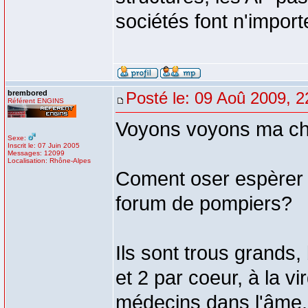
sociétés font n'import
brembored
Posté le: 09 Aoû 2009, 2
Référent ENGINS
Voyons voyons ma chè
Sexe:
Inscrit le: 07 Juin 2005
Messages: 12099
Localisation: Rhône-Alpes
Coment oser espèrer u
forum de pompiers?
Ils sont trous grands,
et 2 par coeur, à la vi
médecins dans l'âme, 