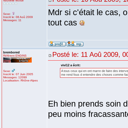
Nouvelle recrue
Mdr si c'était le cas,
Sexe:
Inscrit le: 08 Aoû 2009
tout cas
Messages: 11
brembored
Posté le: 11 Aoû 2009, 0
Référent ENGINS
vivi12 a écrit:
A tous ceux qui en ont marre de faire des interv
Sexe:
Inscrit le: 07 Juin 2005
me rend fous d entendre des choses comme factur
Messages: 12099
Localisation: Rhône-Alpes
Eh bien prends soin de
peu moins fracassante