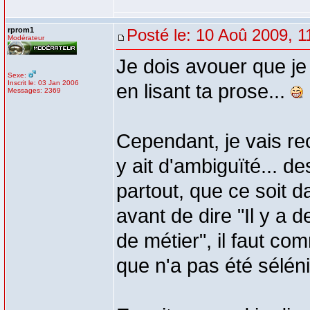
rprom1
Posté le: 10 Aoû 2009, 1
Modérateur
Je dois avouer que j
Sexe:
Inscrit le: 03 Jan 2006
en lisant ta prose...
Messages: 2369
Cependant, je vais rect
y ait d'ambiguïté... d
partout, que ce soit 
avant de dire "Il y a 
de métier", il faut c
que n'a pas été séléni