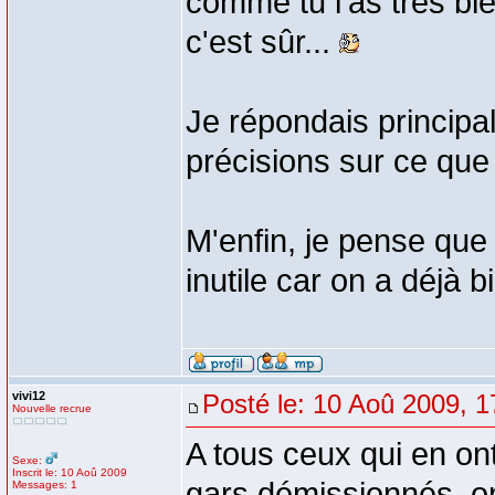
comme tu l'as très bie
c'est sûr...
Je répondais principa
précisions sur ce que j
M'enfin, je pense que
inutile car on a déjà 
vivi12
Posté le: 10 Aoû 2009, 1
Nouvelle recrue
A tous ceux qui en ont
Sexe:
Inscrit le: 10 Aoû 2009
gars démissionnés ,o
Messages: 1