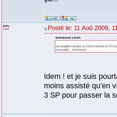
Arès
Posté le: 11 Aoû 2009, 1
Invité
brembored a écrit:
(la serpillière tendue au CdA à l'arrivée du VTU p
incroyable... et honteux)
Idem ! et je suis pourt
moins assisté qu'en vi
3 SP pour passer la ser