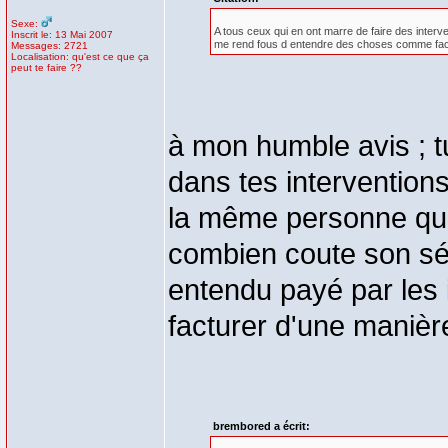
Sexe:
A tous ceux qui en ont marre de faire des interv
Inscrit le: 13 Mai 2007
me rend fous d entendre des choses comme factur
Messages: 2721
Localisation: qu'est ce que ça
peut te faire ??
à mon humble avis ; t
dans tes interventions
la même personne qui 
combien coute son séjo
entendu payé par les i
facturer d'une manièr
brembored a écrit: