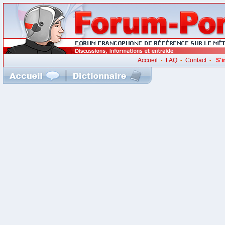
Accueil
FAQ
Contact
S'i
•
•
•