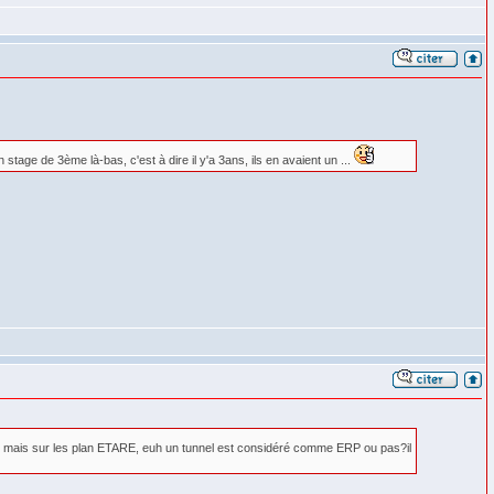
stage de 3ème là-bas, c'est à dire il y'a 3ans, ils en avaient un ...
r mais sur les plan ETARE, euh un tunnel est considéré comme ERP ou pas?il