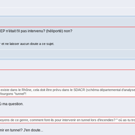
REP n'était t'il pas intervenu? (héliporté) non?
r et ne laisser aucun doute a ce sujet.
el existe dans le Rhône, cela doit être prévu dans le SDACR (schéma départemental d'analyse
ourgons "tunnel"!
où ma question.
ens de ce genre, comment font-ils pour intervenir en tunnel lors d'incendies? " où as-tu tro
ir en tunnel? J'en doute...