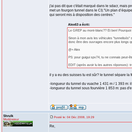
j'ai pas dit que c'était marqué dans le sdacr, mais p
met un fourgon tunnel dans le CI)."Un plan d’équipe
qui seront mis à disposition des centres."
Alex63 a écrit:
Le GREP au mont-blanc?? Et ben! Pourquoi au 
Sinon à mon avis les véhicules "tunnelisés" so
donc être des ouvrages encore plus longs que 
@+ Alex
PS: pour guigui spv74, tu ne connais peut-êtr
EDIT (après avoir lu les autres réponses): 
il y a eu des suisses tu est sûr? le tunnel sépare la f
-longueur du tunnel du vuache 1 431 m / 1 393 m: il
-longueur du tunnel sous fourvière 1 853 m: pas d'e
Shrulk
Posté le: 04 Déc 2008, 19:29
Modérateur
Re,