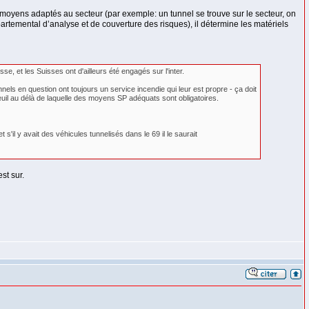
les moyens adaptés au secteur (par exemple: un tunnel se trouve sur le secteur, on
rtemental d’analyse et de couverture des risques), il détermine les matériels
 et les Suisses ont d'ailleurs été engagés sur l'inter.
nnels en question ont toujours un service incendie qui leur est propre - ça doit
seuil au délà de laquelle des moyens SP adéquats sont obligatoires.
'il y avait des véhicules tunnelisés dans le 69 il le saurait
st sur.