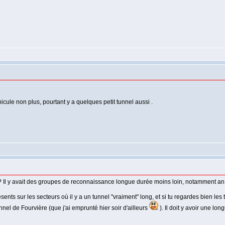
icule non plus, pourtant y a quelques petit tunnel aussi .
l y avait des groupes de reconnaissance longue durée moins loin, notamment an Suis
ents sur les secteurs où il y a un tunnel "vraiment" long, et si tu regardes bien les 
nel de Fourvière (que j'ai emprunté hier soir d'ailleurs
). Il doit y avoir une l