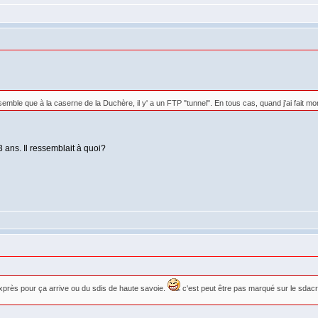
mble que à la caserne de la Duchère, il y' a un FTP "tunnel". En tous cas, quand j'ai fait mon 
ans. Il ressemblait à quoi?
xprès pour ça arrive ou du sdis de haute savoie.
c'est peut être pas marqué sur le sdac