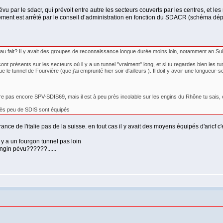
révu par le sdacr, qui prévoit entre autre les secteurs couverts par les centres, et 
ment est arrêté par le conseil d’administration en fonction du SDACR (schéma dépa
fait? Il y avait des groupes de reconnaissance longue durée moins loin, notamment an Suisse,
nt présents sur les secteurs où il y a un tunnel "vraiment" long, et si tu regardes bien les tu
le tunnel de Fourvière (que j'ai emprunté hier soir d'ailleurs ). Il doit y avoir une longueur-
e pas encore SPV-SDIS69, mais il est à peu près incolable sur les engins du Rhône tu sais, et s
très peu de SDIS sont équipés
rance de l'italie pas de la suisse. en tout cas il y avait des moyens équipés d'aricf c'e
 y a un fourgon tunnel pas loin
ngin pévu??????......