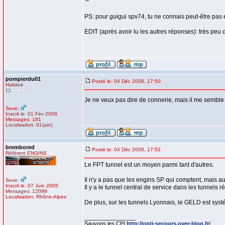
PS: pour guigui spv74, tu ne connais peut-être pas e
EDIT (après avoir lu les autres réponses): très peu 
pompierdu01
Posté le: 04 Déc 2008, 17:50
Habitué
Je ne veux pas dire de connerie, mais il me semble qu
Sexe:
Inscrit le: 01 Fév 2008
Messages: 181
Localisation: 01(ain)
brembored
Posté le: 04 Déc 2008, 17:52
Référent ENGINS
Le FPT tunnel est un moyen parmi tant d'autres.
Il n'y a pas que les engins SP qui comptent, mais au
Sexe:
Inscrit le: 07 Juin 2005
Il y a le tunnel central de service dans les tunnels 
Messages: 12099
Localisation: Rhône-Alpes
De plus, sur les tunnels Lyonnais, le GELD est sys
_________________
Sauvons les CPI
http://opti-secours.over-blog.fr/