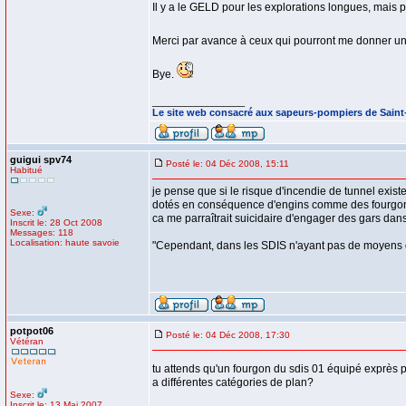
Il y a le GELD pour les explorations longues, mais 
Merci par avance à ceux qui pourront me donner u
Bye.
_________________
Le site web consacré aux sapeurs-pompiers de Sain
guigui spv74
Posté le: 04 Déc 2008, 15:11
Habitué
je pense que si le risque d'incendie de tunnel exis
dotés en conséquence d'engins comme des fourgons
Sexe:
ca me parraîtrait suicidaire d'engager des gars da
Inscrit le: 28 Oct 2008
Messages: 118
Localisation: haute savoie
"Cependant, dans les SDIS n'ayant pas de moyens de 
potpot06
Posté le: 04 Déc 2008, 17:30
Vétéran
tu attends qu'un fourgon du sdis 01 équipé exprès p
a différentes catégories de plan?
Sexe:
Inscrit le: 13 Mai 2007