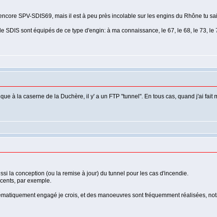
ncore SPV-SDIS69, mais il est à peu près incolable sur les engins du Rhône tu sais, e
de SDIS sont équipés de ce type d'engin: à ma connaissance, le 67, le 68, le 73, le 7
e à la caserne de la Duchère, il y' a un FTP "tunnel". En tous cas, quand j'ai fait mo
ssi la conception (ou la remise à jour) du tunnel pour les cas d'incendie.
récents, par exemple.
tématiquement engagé je crois, et des manoeuvres sont fréquemment réalisées, not