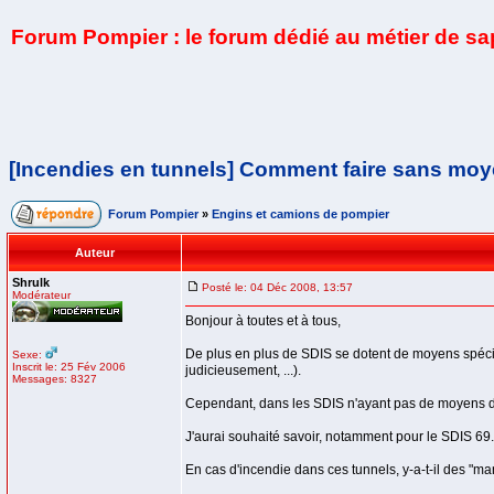
Forum Pompier : le forum dédié au métier de s
[Incendies en tunnels] Comment faire sans mo
Forum Pompier
»
Engins et camions de pompier
Auteur
Shrulk
Posté le: 04 Déc 2008, 13:57
Modérateur
Bonjour à toutes et à tous,
De plus en plus de SDIS se dotent de moyens spécia
Sexe:
Inscrit le: 25 Fév 2006
judicieusement, ...).
Messages: 8327
Cependant, dans les SDIS n'ayant pas de moyens de 
J'aurai souhaité savoir, notamment pour le SDIS 69.
En cas d'incendie dans ces tunnels, y-a-t-il des "m