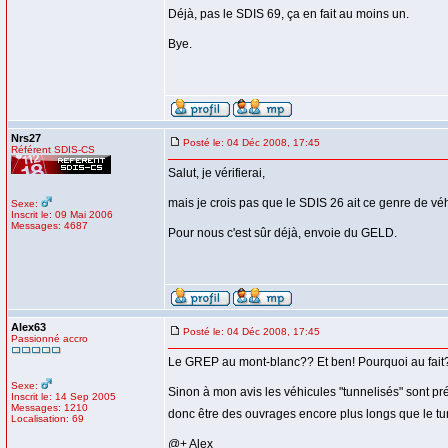
Déjà, pas le SDIS 69, ça en fait au moins un.
Bye.
Nrs27
Posté le: 04 Déc 2008, 17:45
Référent SDIS-CS
Salut, je vérifierai,
mais je crois pas que le SDIS 26 ait ce genre de véh
Sexe:
Inscrit le: 09 Mai 2006
Messages: 4687
Pour nous c'est sûr déjà, envoie du GELD.
Alex63
Posté le: 04 Déc 2008, 17:45
Passionné accro
Le GREP au mont-blanc?? Et ben! Pourquoi au fait? I
Sexe:
Sinon à mon avis les véhicules "tunnelisés" sont prés
Inscrit le: 14 Sep 2005
Messages: 1210
donc être des ouvrages encore plus longs que le tun
Localisation: 69
@+ Alex