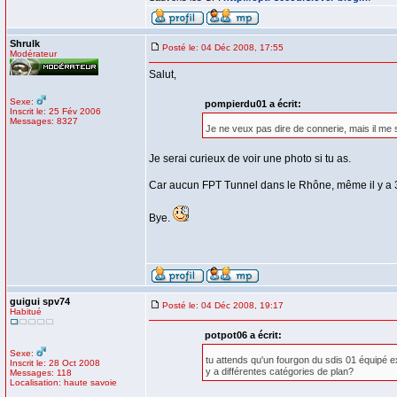
Shrulk
Posté le: 04 Déc 2008, 17:55
Modérateur
Salut,
Sexe:
pompierdu01 a écrit:
Inscrit le: 25 Fév 2006
Messages: 8327
Je ne veux pas dire de connerie, mais il me se
Je serai curieux de voir une photo si tu as.
Car aucun FPT Tunnel dans le Rhône, même il y a 3 
Bye.
guigui spv74
Posté le: 04 Déc 2008, 19:17
Habitué
potpot06 a écrit:
Sexe:
tu attends qu'un fourgon du sdis 01 équipé e
Inscrit le: 28 Oct 2008
y a différentes catégories de plan?
Messages: 118
Localisation: haute savoie