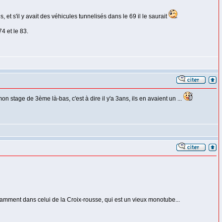
t s'il y avait des véhicules tunnelisés dans le 69 il le saurait
4 et le 83.
n stage de 3ème là-bas, c'est à dire il y'a 3ans, ils en avaient un ...
amment dans celui de la Croix-rousse, qui est un vieux monotube...