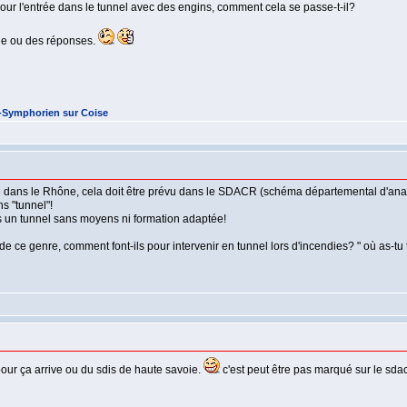
pour l'entrée dans le tunnel avec des engins, comment cela se passe-t-il?
ne ou des réponses.
t-Symphorien sur Coise
te dans le Rhône, cela doit être prévu dans le SDACR (schéma départemental d'analy
 "tunnel"!
ns un tunnel sans moyens ni formation adaptée!
ce genre, comment font-ils pour intervenir en tunnel lors d'incendies? " où as-tu tr
our ça arrive ou du sdis de haute savoie.
c'est peut être pas marqué sur le sd