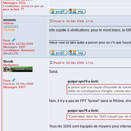
Messages: 2721
Localisation: qu'est ce que ça
peut te faire ??
minioim
Posté le: 04 Déc 2008, 17:31
Vétéran
info sujette à vérifications: pour le mont blanc, le G
_________________
Sexe:
mieux vaut se taire quitte a passer pour un c*n que l'ouvri
Inscrit le: 24 Oct 2006
Messages: 3537
Localisation: Besançon
(Doubs:25)
Shrulk
Posté le: 04 Déc 2008, 17:41
Modérateur
Salut,
Sexe:
guigui spv74 a écrit:
Inscrit le: 25 Fév 2006
Messages: 8327
je pense que si le risque d'incendie de tunn
dotés en conséquence d'engins comme des f
Non, il n'y a pas de FPT "tunnel" dans le Rhône, d'
guigui spv74 a écrit:
"Cependant, dans les SDIS n'ayant pas de moy
Tous les SDIS sont équipés de moyens pour interven