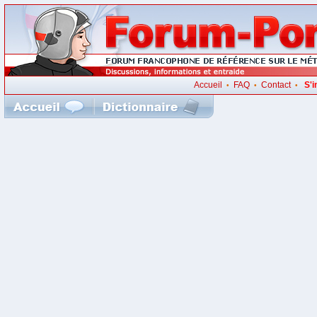
Accueil
FAQ
Contact
S'i
•
•
•