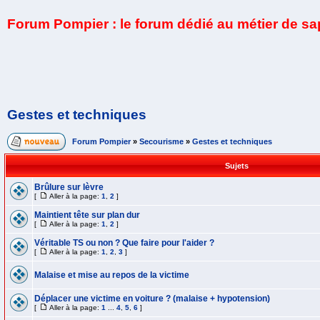
Forum Pompier : le forum dédié au métier de s
Gestes et techniques
Forum Pompier
»
Secourisme
»
Gestes et techniques
Sujets
Brûlure sur lèvre
[
Aller à la page:
1
,
2
]
Maintient tête sur plan dur
[
Aller à la page:
1
,
2
]
Véritable TS ou non ? Que faire pour l'aider ?
[
Aller à la page:
1
,
2
,
3
]
Malaise et mise au repos de la victime
Déplacer une victime en voiture ? (malaise + hypotension)
[
Aller à la page:
1
...
4
,
5
,
6
]