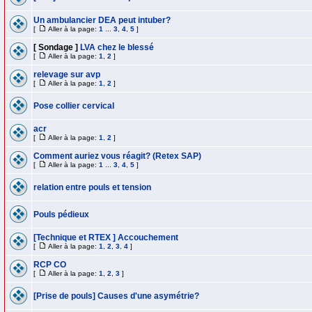
Un ambulancier DEA peut intuber?
[
Aller à la page:
1
...
3
,
4
,
5
]
[ Sondage ]
LVA chez le blessé
[
Aller à la page:
1
,
2
]
relevage sur avp
[
Aller à la page:
1
,
2
]
Pose collier cervical
acr
[
Aller à la page:
1
,
2
]
Comment auriez vous réagit? (Retex SAP)
[
Aller à la page:
1
...
3
,
4
,
5
]
relation entre pouls et tension
Pouls pédieux
[Technique et RTEX ] Accouchement
[
Aller à la page:
1
,
2
,
3
,
4
]
RCP CO
[
Aller à la page:
1
,
2
,
3
]
[Prise de pouls] Causes d'une asymétrie?