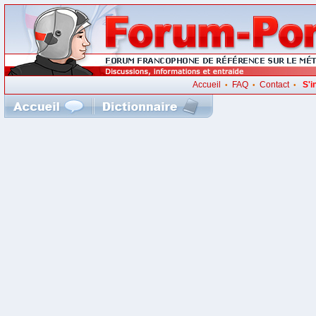
Accueil
FAQ
Contact
S'i
•
•
•