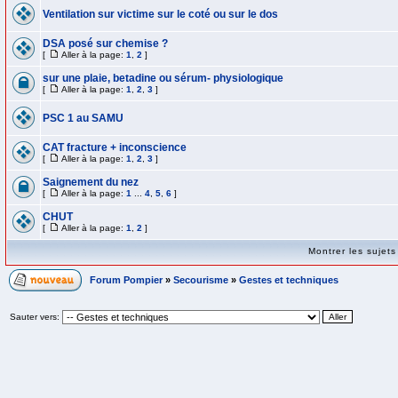
Ventilation sur victime sur le coté ou sur le dos
DSA posé sur chemise ?
[
Aller à la page:
1
,
2
]
sur une plaie, betadine ou sérum- physiologique
[
Aller à la page:
1
,
2
,
3
]
PSC 1 au SAMU
CAT fracture + inconscience
[
Aller à la page:
1
,
2
,
3
]
Saignement du nez
[
Aller à la page:
1
...
4
,
5
,
6
]
CHUT
[
Aller à la page:
1
,
2
]
Montrer les sujet
Forum Pompier
»
Secourisme
»
Gestes et techniques
Sauter vers: