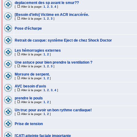
deplacement des sp avant le smur??
[
Aller à la page:
1
,
2
,
3
,
4
]
[Besoin d'info] Victime en ACR incarcérée.
[
Aller à la page:
1
,
2
,
3
]
Pose d'écharpe
Retrait de casque: système Eject de chez Shock Doctor
Les hémorragies externes
[
Aller à la page:
1
,
2
]
Une astuce pour bien prendre la ventilation ?
[
Aller à la page:
1
,
2
,
3
]
Morsure de serpent.
[
Aller à la page:
1
,
2
]
AVC besoin d'avis
[
Aller à la page:
1
,
2
,
3
,
4
]
prendre le pouls
[
Aller à la page:
1
,
2
]
Un truc pour avoir un bon rythme cardiaque!
[
Aller à la page:
1
,
2
]
Prise de tension
[CAT] atteinte faciale importante