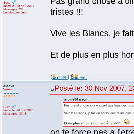
Pas grand chose à dir
Sexe:
Inscrit le: 28 Aoû 2007
tristes !!!
Messages: 203
Localisation: indre
Vive les Blancs, je fai
Et de plus en plus hon
dioove
Posté le: 30 Nov 2007, 2
Vétéran
jerome36 a écrit:
Pas grand chose à dire à part que tous ces propos
Sexe:
Inscrit le: 18 Juil 2005
Vive les Blancs, je fait un boulot que j'aime plus 
Messages: 3043
Et de plus en plus honte d'être SPV
!!!
on te force pas a l'etre