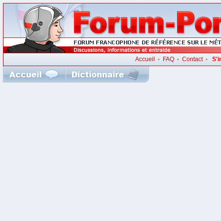
Accueil
FAQ
Contact
S'i
•
•
•