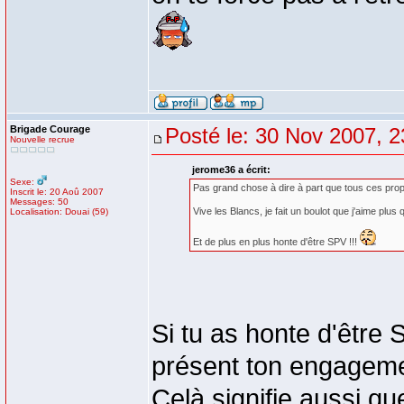
Brigade Courage
Posté le: 30 Nov 2007, 2
Nouvelle recrue
jerome36 a écrit:
Sexe:
Pas grand chose à dire à part que tous ces propos
Inscrit le: 20 Aoû 2007
Messages: 50
Vive les Blancs, je fait un boulot que j'aime plus 
Localisation: Douai (59)
Et de plus en plus honte d'être SPV !!!
Si tu as honte d'être 
présent ton engageme
Celà signifie aussi qu