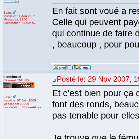
En fait sont voué a re
Sexe:
Inscrit le: 11 Aoû 2005
Celle qui peuvent payé
Messages: 1940
Localisation: CDSP 57
qui continue de faire 
, beaucoup , pour pouv
brembored
Posté le: 29 Nov 2007, 1
Référent ENGINS
Et c'est bien pour ça 
Sexe:
Inscrit le: 07 Juin 2005
font des ronds, beauco
Messages: 12099
Localisation: Rhône-Alpes
pas tenable pour elles
Je trouve que le fému