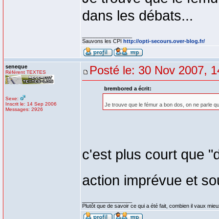
dans les débats...
_________________
Sauvons les CPI
http://opti-secours.over-blog.fr/
seneque
Posté le: 30 Nov 2007, 1
Référent TEXTES
brembored a écrit:
Sexe:
Inscrit le: 14 Sep 2006
Je trouve que le fémur a bon dos, on ne parle qua
Messages: 2926
c'est plus court que
action imprévue et s
_________________
Plutôt que de savoir ce qui a été fait, combien il vaux mieux