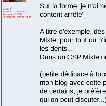
Sur la forme, je n'aim
Sexe:
Inscrit le: 07 Juin 2005
content arrête"
Messages: 12099
Localisation: Rhône-Alpes
A titre d'exemple, dè
Mixte, pour tout ou n'
les dents...
Dans un CSP Mixte ou s
(petite dédicace à tou
mon blog avec cette p
de certains, je préfèr
qui on peut discuter...