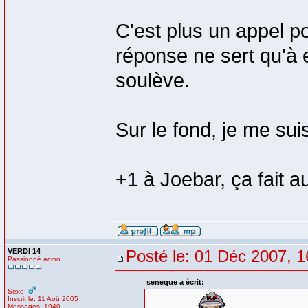
C'est plus un appel po
réponse ne sert qu'à 
soulève.
Sur le fond, je me sui
+1 à Joebar, ça fait au
VERDI 14
Posté le: 01 Déc 2007, 1
Passionné accro
seneque a écrit:
Sexe:
Inscrit le: 11 Aoû 2005
Messages: 1940