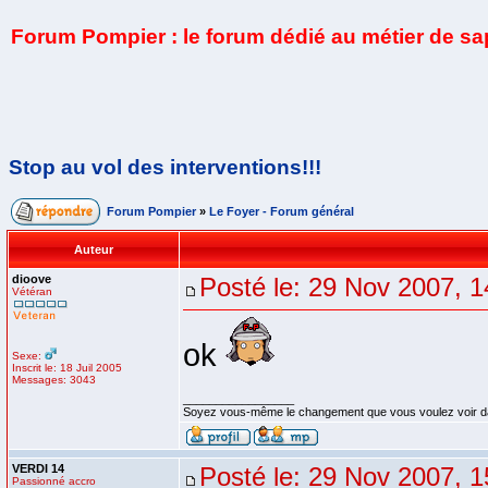
Forum Pompier : le forum dédié au métier de s
Stop au vol des interventions!!!
Forum Pompier
»
Le Foyer - Forum général
Auteur
dioove
Posté le: 29 Nov 2007, 1
Vétéran
ok
Sexe:
Inscrit le: 18 Juil 2005
Messages: 3043
_________________
Soyez vous-même le changement que vous voulez voir d
VERDI 14
Posté le: 29 Nov 2007, 1
Passionné accro