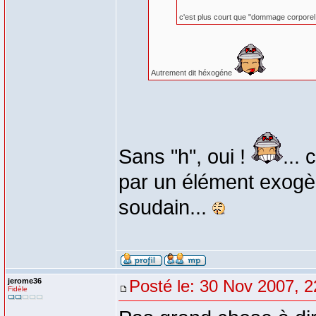
c'est plus court que "dommage corporel
Autrement dit héxogéne
Sans "h", oui !
...
par un élément exogèn
soudain...
jerome36
Posté le: 30 Nov 2007, 2
Fidèle