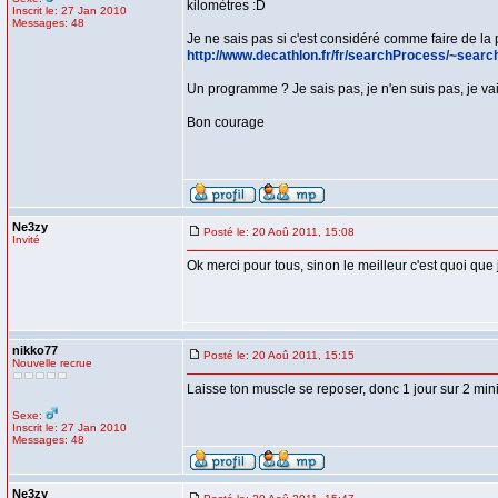
kilomètres :D
Inscrit le: 27 Jan 2010
Messages: 48
Je ne sais pas si c'est considéré comme faire de la 
http://www.decathlon.fr/fr/searchProcess/~sear
Un programme ? Je sais pas, je n'en suis pas, je vai
Bon courage
Ne3zy
Posté le: 20 Aoû 2011, 15:08
Invité
Ok merci pour tous, sinon le meilleur c'est quoi que 
nikko77
Posté le: 20 Aoû 2011, 15:15
Nouvelle recrue
Laisse ton muscle se reposer, donc 1 jour sur 2 min
Sexe:
Inscrit le: 27 Jan 2010
Messages: 48
Ne3zy