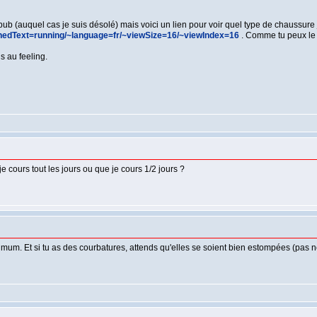
pub (auquel cas je suis désolé) mais voici un lien pour voir quel type de chaussure j
chedText=running/~language=fr/~viewSize=16/~viewIndex=16
. Comme tu peux le vo
s au feeling.
je cours tout les jours ou que je cours 1/2 jours ?
imum. Et si tu as des courbatures, attends qu'elles se soient bien estompées (pas n