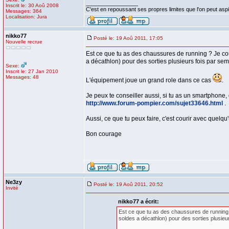
_________________
Inscrit le: 30 Aoû 2008
C'est en repoussant ses propres limites que l'on peut aspi
Messages: 364
Localisation: Jura
nikko77
Posté le: 19 Aoû 2011, 17:05
Nouvelle recrue
Est ce que tu as des chaussures de running ? Je co
a décathlon) pour des sorties plusieurs fois par se
Sexe:
Inscrit le: 27 Jan 2010
Messages: 48
L'équipement joue un grand role dans ce cas
.
Je peux te conseiller aussi, si tu as un smartphone,
http://www.forum-pompier.com/sujet33646.html
.
Aussi, ce que tu peux faire, c'est courir avec quelq
Bon courage
Ne3zy
Posté le: 19 Aoû 2011, 20:52
Invité
nikko77 a écrit:
Est ce que tu as des chaussures de running 
soldes a décathlon) pour des sorties plusieu