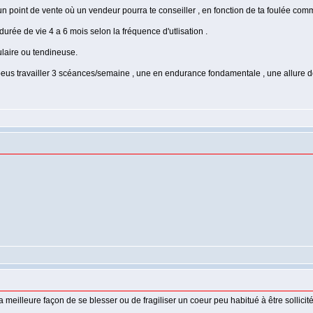
point de vente où un vendeur pourra te conseiller , en fonction de ta foulée comme l'
rée de vie 4 a 6 mois selon la fréquence d'utlisation .
ulaire ou tendineuse.
peus travailler 3 scéances/semaine , une en endurance fondamentale , une allure d
 meilleure façon de se blesser ou de fragiliser un coeur peu habitué à être sollicité