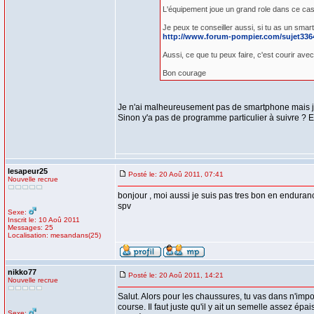
L'équipement joue un grand role dans ce ca
Je peux te conseiller aussi, si tu as un smar
http://www.forum-pompier.com/sujet336
Aussi, ce que tu peux faire, c'est courir ave
Bon courage
Je n'ai malheureusement pas de smartphone mais j'ai
Sinon y'a pas de programme particulier à suivre ? En 
lesapeur25
Posté le: 20 Aoû 2011, 07:41
Nouvelle recrue
bonjour , moi aussi je suis pas tres bon en enduranc
spv
Sexe:
Inscrit le: 10 Aoû 2011
Messages: 25
Localisation: mesandans(25)
nikko77
Posté le: 20 Aoû 2011, 14:21
Nouvelle recrue
Salut. Alors pour les chaussures, tu vas dans n'imp
course. Il faut juste qu'il y ait un semelle assez ép
Sexe: