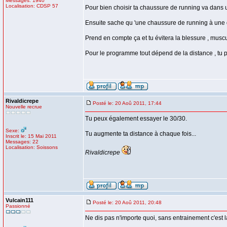
Messages: 1940
Localisation: CDSP 57
Pour bien choisir ta chaussure de running va dans un 
Ensuite sache qu 'une chaussure de running à une du
Prend en compte ça et tu évitera la blessure , musc
Pour le programme tout dépend de la distance , tu 
Rivaldicrepe
Posté le: 20 Aoû 2011, 17:44
Nouvelle recrue
Tu peux également essayer le 30/30.
Sexe:
Tu augmente ta distance à chaque fois...
Inscrit le: 15 Mai 2011
Messages: 22
Localisation: Soissons
Rivaldicrepe
Vulcain111
Posté le: 20 Aoû 2011, 20:48
Passionné
Ne dis pas n'importe quoi, sans entrainement c'est la