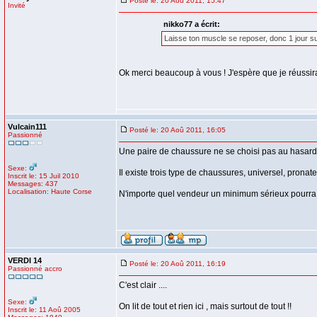
Posté le: 20 Aoû 2011, 15:47
Invité
nikko77 a écrit:
Laisse ton muscle se reposer, donc 1 jour su
Ok merci beaucoup à vous ! J'espère que je réussirai
Vulcain111
Posté le: 20 Aoû 2011, 16:05
Passionné
Une paire de chaussure ne se choisi pas au hasard, 
Sexe:
Il existe trois type de chaussures, universel, pronate
Inscrit le: 15 Juil 2010
Messages: 437
Localisation: Haute Corse
N'importe quel vendeur un minimum sérieux pourra te
VERDI 14
Posté le: 20 Aoû 2011, 16:19
Passionné accro
C'est clair ....
Sexe:
On lit de tout et rien ici , mais surtout de tout !!
Inscrit le: 11 Aoû 2005