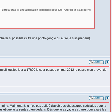
Tu trouveras ici une application disponible sous iOs, Android et Blackberry:
ter si possible (si t'a une photo google ou autre je suis preneur).
n conseil tout les jour a 17h00 je cour pasque en mai 2012 je passe mon brevet de
unning. Maintenant, tu n'es pas obligé d'avoir des chaussures spéciales pour la
ées et que tu te sentes bien dedans. Dés que tu as ça, tu es parré pour avalé les