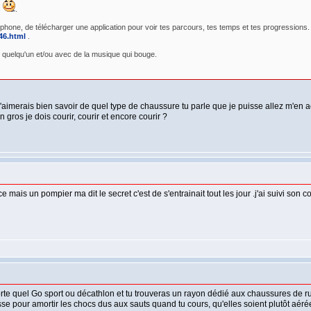
s
.
tphone, de télécharger une application pour voir tes parcours, tes temps et tes progressions. 
46.html
.
c quelqu'un et/ou avec de la musique qui bouge.
merais bien savoir de quel type de chaussure tu parle que je puisse allez m'en ache
gros je dois courir, courir et encore courir ?
e mais un pompier ma dit le secret c'est de s'entrainait tout les jour .j'ai suivi so
orte quel Go sport ou décathlon et tu trouveras un rayon dédié aux chaussures de r
aisse pour amortir les chocs dus aux sauts quand tu cours, qu'elles soient plutôt aér