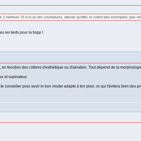
r 2 minimum. Et si tu as des courbatures, attends qu'elles se soient bien estompées (pas néc
s les tests pour la bspp !
en fonction des critères d'esthétique ou d'aération. Tout dépend de la morphologie
ur et supinateur.
 conseiller pour avoir le bon model adapté à ton pied, ce qui t'évitera bien des pr