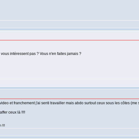
e vous intéressent pas ? Vous n'en faites jamais ?
a video et franchement j'ai senti travailler mais abdo surtout ceux sous les côtes (m
fer ceux là !!!!
 !!!