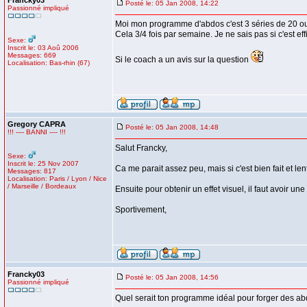
Francky03
Posté le: 05 Jan 2008, 14:22
Passionné impliqué
Moi mon programme d'abdos c'est 3 séries de 20 ou
Cela 3/4 fois par semaine. Je ne sais pas si c'est eff
Sexe:
Inscrit le: 03 Aoû 2006
Messages: 669
Si le coach a un avis sur la question
Localisation: Bas-rhin (67)
Gregory CAPRA
Posté le: 05 Jan 2008, 14:48
!!! ---- BANNI ---- !!!
Salut Francky,
Sexe:
Inscrit le: 25 Nov 2007
Ca me parait assez peu, mais si c'est bien fait et le
Messages: 817
Localisation: Paris / Lyon / Nice
/ Marseille / Bordeaux
Ensuite pour obtenir un effet visuel, il faut avoir un
Sportivement,
Francky03
Posté le: 05 Jan 2008, 14:56
Passionné impliqué
Quel serait ton programme idéal pour forger des abd