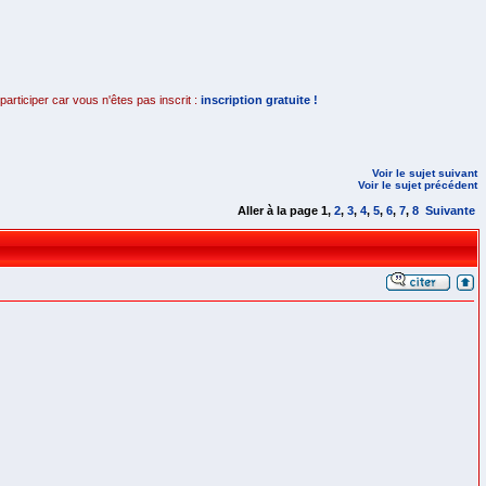
rticiper car vous n'êtes pas inscrit :
inscription gratuite !
Voir le sujet suivant
Voir le sujet précédent
Aller à la page
1
,
2
,
3
,
4
,
5
,
6
,
7
,
8
Suivante