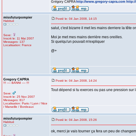
Grégory CAPRA
http://www.gregory-capra.com
http:
missfuturpompier
Posté le: 04 Jan 2008, 14:15
Habitué
salut, c'est bizarre il met les mains derriere la tête 
Sexe:
Moi je met mes mains derrière mes oreilles.
Inscrit le: 11 Mai 2007
Si quelqu'un pouvait m'expliquer
Messages: 137
Localisation: France
@+
Gregory CAPRA
Posté le: 04 Jan 2008, 14:24
!!! ---- BANNI ---- !!!
Tout dépend si tu exerces ou pas une pression sur la 
Sexe:
Inscrit le: 25 Nov 2007
Messages: 817
Localisation: Paris / Lyon / Nice
/ Marseille / Bordeaux
missfuturpompier
Posté le: 04 Jan 2008, 15:26
Habitué
ok, merci je vais tourner ça fera un peu de changeme