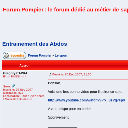
Forum Pompier : le forum dédié au métier de s
Entrainement des Abdos
Forum Pompier
»
Le sport
Auteur
Gregory CAPRA
Posté le: 30 Déc 2007, 21:56
!!! ---- BANNI ---- !!!
Bonsoir,
Sexe:
Inscrit le: 25 Nov 2007
Voici une tres bonne video pour illustrer ce sujet.
Messages: 817
Localisation: Paris / Lyon / Nice
/ Marseille / Bordeaux
http://www.youtube.com/watch?v=fk_usVg7Fp0
A votre dispo pour en parler.
Sportivement,
_________________