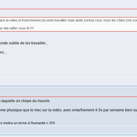
 dans la video et franchement j'ai senti travailler mais abdo surtout ceux sous les côtes (me s
fais taffer ceux là !!!!
nde oublie de les travailler...
s...
à laquelle on chope du muscle.
me physique que le mec sur la vidéo, avec entarînement 4-5x par semaine bien s
re mettra un terme à l'humanité.» JFK