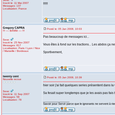
Sexe:
Inscrit le: 11 Mai 2007
!!!!!!
Messages: 137
Localisation: France
Gregory CAPRA
Posté le: 05 Jan 2008, 10:03
!!! ---- BANNI ---- !!!
Pas beaucoup de messages ici...
Sexe:
Inscrit le: 25 Nov 2007
Vous êtes à fond sur les tractions... Les abdos ça n
Messages: 817
Localisation: Paris / Lyon / Nice
/ Marseille / Bordeaux
Sportivement,
twenty cent
Posté le: 05 Jan 2008, 10:39
Nouvelle recrue
hier soir j'ai fait quelques series présentent dans l
Sexe:
Sa fesait super longtemps que je les avais pas fais taf
Inscrit le: 11 Sep 2007
Messages: 58
Localisation: 78
_________________
Savoir pour Servir parce que le ignorants ne servent à rien