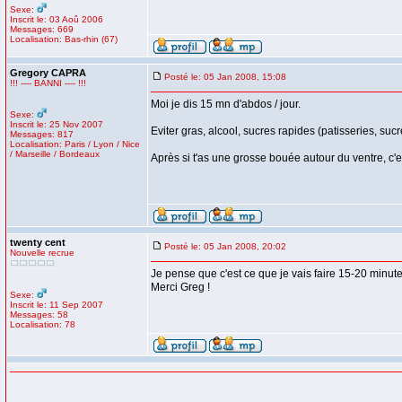
Sexe:
Inscrit le: 03 Aoû 2006
Messages: 669
Localisation: Bas-rhin (67)
Gregory CAPRA
Posté le: 05 Jan 2008, 15:08
!!! ---- BANNI ---- !!!
Moi je dis 15 mn d'abdos / jour.
Sexe:
Inscrit le: 25 Nov 2007
Eviter gras, alcool, sucres rapides (patisseries, sucr
Messages: 817
Localisation: Paris / Lyon / Nice
/ Marseille / Bordeaux
Après si t'as une grosse bouée autour du ventre, c'est
twenty cent
Posté le: 05 Jan 2008, 20:02
Nouvelle recrue
Je pense que c'est ce que je vais faire 15-20 minutes
Merci Greg !
Sexe:
Inscrit le: 11 Sep 2007
Messages: 58
Localisation: 78