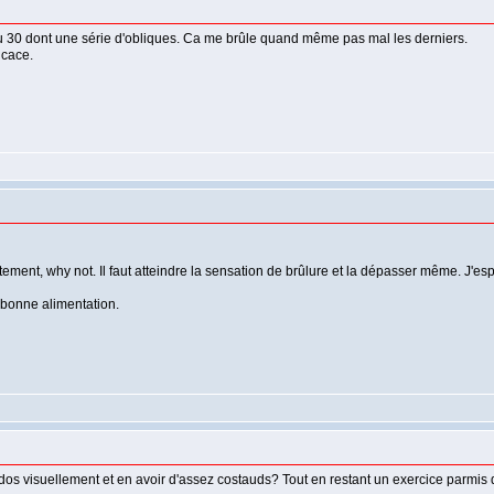
 30 dont une série d'obliques. Ca me brûle quand même pas mal les derniers.
icace.
ntement, why not. Il faut atteindre la sensation de brûlure et la dépasser même. J'esp
e bonne alimentation.
os visuellement et en avoir d'assez costauds? Tout en restant un exercice parmis d'