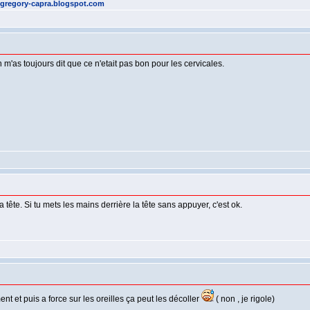
//gregory-capra.blogspot.com
on m'as toujours dit que ce n'etait pas bon pour les cervicales.
tête. Si tu mets les mains derrière la tête sans appuyer, c'est ok.
nt et puis a force sur les oreilles ça peut les décoller
( non , je rigole)