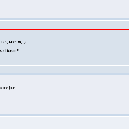
eries, Mac Do,...).
 différent !!
 par jour .