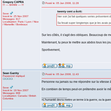
Gregory CAPRA
Posté le: 05 Jan 2008, 11:28
!!! ---- BANNI ---- !!!
twenty cent a écrit:
Sexe:
Inscrit le: 25 Nov 2007
hier soir j'ai fait quelques series présentent
Messages: 817
Localisation: Paris / Lyon / Nice
Sa fesait super longtemps que je les avais pas 
/ Marseille / Bordeaux
Sur les côtés, il s'agit des obliques. Beaucoup de mo
Maintenant, tu peux te mettre aux abdos tous les jour
Sportivement,
Sean Garrity
Posté le: 05 Jan 2008, 11:43
Passionné impliqué
Personne na jamais su me répondre sur la vitesse 
Sexe:
En combien de temps peut-on prétendre avoir le mê
Inscrit le: 19 Nov 2007
Messages: 868
Localisation: Canada / British
_________________
Columbia
«L'humanité devra mettre un terme à la guerre, ou la guer